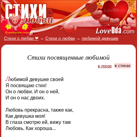
Стихи о любви ❤
→
Стихи о любви
→
любимой девушке
Стихи посвященные любимой
в прозе
,
в стихах
Л
юбимой девушке своей
Я посвящаю стих!
Он о любви. И он о ней,
И он о нас двоих.
Любовь прекрасна, также как,
Как девушка моя!
В глаза смотрю ей, вижу там
Любовь. Как хороша...