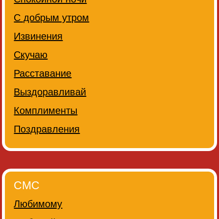
С добрым утром
Извинения
Скучаю
Расставание
Выздоравливай
Комплименты
Поздравления
СМС
Любимому