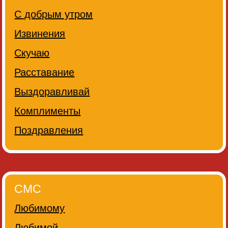
С добрым утром
Извинения
Скучаю
Расставание
Выздоравливай
Комплименты
Поздравления
СМС
Любимому
Любимой