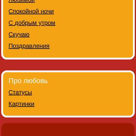
Спокойной ночи
С добрым утром
Скучаю
Поздравления
Про любовь
Статусы
Картинки