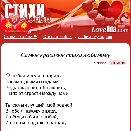
Стихи о любви ❤
→
Стихи о любви
→
любимому парню
Самые красивые стихи любимому
в прозе
,
в стихах
О
любви могу я говорить
Часами, днями и годами,
Ведь так легко тебя любить,
Пылают страсти между нами.
Ты самый лучший, мой родной,
В тебе я нахожу отраду,
Я обещаю быть с тобой,
И счастье подарю в награду.