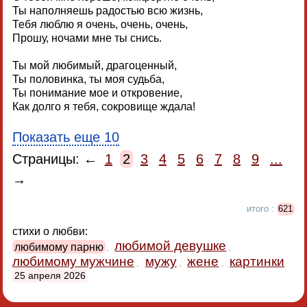
Ты наполняешь радостью всю жизнь,
Тебя люблю я очень, очень, очень,
Прошу, ночами мне ты снись.
Ты мой любимый, драгоценный,
Ты половинка, ты моя судьба,
Ты понимание мое и откровение,
Как долго я тебя, сокровище ждала!
Показать еще 10
Страницы: ←
1
2
3
4
5
6
7
8
9
...
→
итого :
621
стихи о любви:
любимой девушке
любимому парню
,
,
любимому мужчине
мужу
жене
картинки
,
,
,
25 апреля 2026