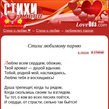
Стихи о любви ❤
→
Стихи о любви
→
любимому парню
Стихи любимому парню
в прозе
,
в стихах
Л
юблю всем сердцем, обожаю,
Твой аромат — душой вдыхаю.
Тобой, родной мой, наслаждаюсь,
Люблю тебя и восхищаюсь!
Душа трепещет, когда ты рядом,
Когда скользишь своим ты взглядом.
Ты тот, о ком во всех песнях поётся,
И сердце, от страсти, сильно так бьётся!