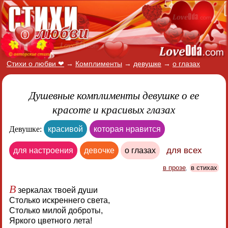
Стихи о любви ❤
→
Комплименты
→
девушке
→
о глазах
Душевные комплименты девушке о ее
красоте и красивых глазах
Девушке:
красивой
которая нравится
для всех
для настроения
девочке
о глазах
в прозе
,
в стихах
В
зеркалах твоей души
Столько искреннего света,
Столько милой доброты,
Яркого цветного лета!