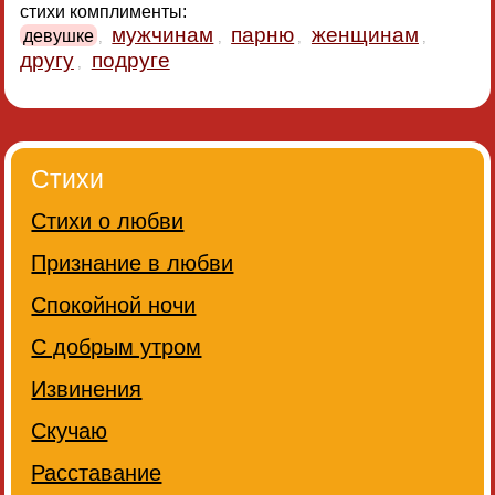
стихи комплименты:
мужчинам
парню
женщинам
девушке
,
,
,
,
другу
подруге
,
Стихи
Стихи о любви
Признание в любви
Спокойной ночи
С добрым утром
Извинения
Скучаю
Расставание