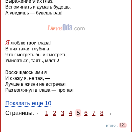
Выражение этих глаз,
Вспоминать и думать будешь,
А увидишь — будешь рад!
Я
люблю твои глаза!
В них такая глубина,
Что смотреть бы и смотреть,
Умиляться, таять, млеть!
Восхищаюсь ими я
И скажу я, не тая, —
Лучше в жизни не встречал,
Раз взглянул в глаза — пропал!
Показать еще 10
Страницы: ←
1
2
3
4
5
6
7
8
→
итого :
121