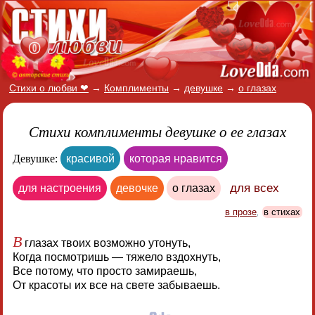
Стихи о любви ❤
→
Комплименты
→
девушке
→
о глазах
Стихи комплименты девушке о ее глазах
Девушке:
красивой
которая нравится
для всех
для настроения
девочке
о глазах
в прозе
,
в стихах
В
глазах твоих возможно утонуть,
Когда посмотришь — тяжело вздохнуть,
Все потому, что просто замираешь,
От красоты их все на свете забываешь.