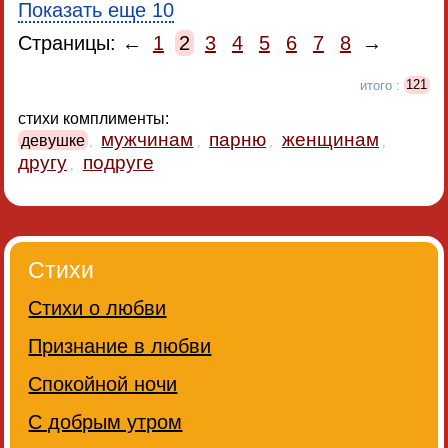
Показать еще 10
Страницы: ←
1
2
3
4
5
6
7
8
→
итого :
121
стихи комплименты:
мужчинам
парню
женщинам
девушке
,
,
,
,
другу
подруге
,
Стихи
Стихи о любви
Признание в любви
Спокойной ночи
С добрым утром