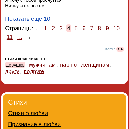
Я хочу с тобой проснуться,
Наяву, а не во сне!
Показать еще 10
Страницы: ←
1
2
3
4
5
6
7
8
9
10
11
...
→
итого :
316
стихи комплименты:
мужчинам
парню
женщинам
девушке
,
,
,
,
другу
подруге
,
Стихи
Стихи о любви
Признание в любви