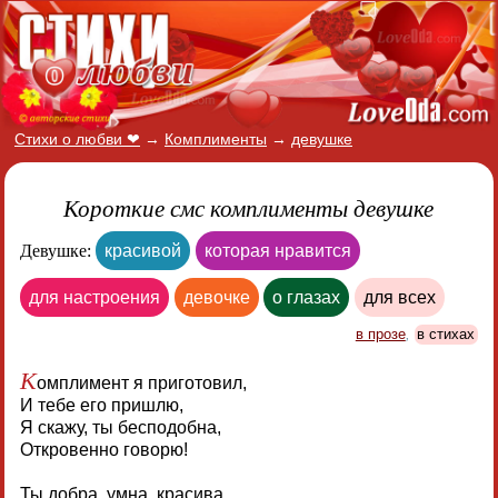
Стихи о любви ❤
→
Комплименты
→
девушке
Короткие смс комплименты девушке
Девушке:
красивой
которая нравится
для настроения
девочке
о глазах
для всех
в прозе
,
в стихах
К
омплимент я приготовил,
И тебе его пришлю,
Я скажу, ты бесподобна,
Откровенно говорю!
Ты добра, умна, красива,