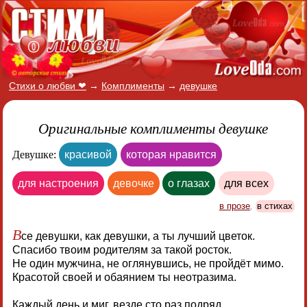
Стихи о любви ❤
→
Комплименты
→
девушке
Оригинальные комплименты девушке
Девушке:
красивой
которая нравится
для настроения
девочке
о глазах
для всех
в прозе
,
в стихах
В
се девушки, как девушки, а ты лучший цветок.
Спасибо твоим родителям за такой росток.
Не один мужчина, не оглянувшись, не пройдёт мимо.
Красотой своей и обаянием ты неотразима.
Каждый день и миг, везде сто раз подряд.