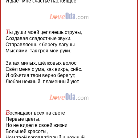
И даёт мне счастье настоящее.
Т
ы души моей цепляешь струны,
Создавая сладостные звуки.
Отправляешь к берегу лагуны
Мыслями, так грея мои руки.
Запах милых, шёлковых волос
Свёл меня с ума, как вихрь, снёс.
И объятия твои верно берегут,
Любви нежный, пламенный уют.
В
осхищают всех на свете
Первые цветы,
Но не видел в своей жизни
Большей красоты,
Чем твой взгляд тёплый и нежный