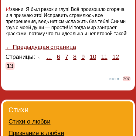
И
звини! Я был резок и глуп! Всё произошло сгоряча
и я признаю это! Исправить стремлюсь все
прегрешения, ведь нет смысла жить без тебя! Сними
груз с моей души — прости! И тогда мир заиграет
красками, потому что ты идеальна и нет второй такой!
← Предыдущая страница
Страницы: ←
...
6
7
8
9
10
11
12
13
итого :
207
Стихи
Стихи о любви
Признание в любви