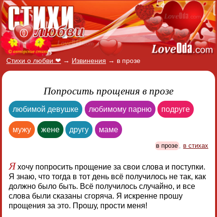
Стихи о любви ❤
→
Извинения
→
в прозе
Попросить прощения в прозе
любимой девушке
любимому парню
подруге
мужу
жене
другу
маме
в прозе
,
в стихах
Я
хочу попросить прощение за свои слова и поступки.
Я знаю, что тогда в тот день всё получилось не так, как
должно было быть. Всё получилось случайно, и все
слова были сказаны сгоряча. Я искренне прошу
прощения за это. Прошу, прости меня!