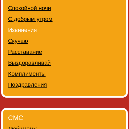
Спокойной ночи
С добрым утром
Извинения
Скучаю
Расставание
Выздоравливай
Комплименты
Поздравления
СМС
Любимому