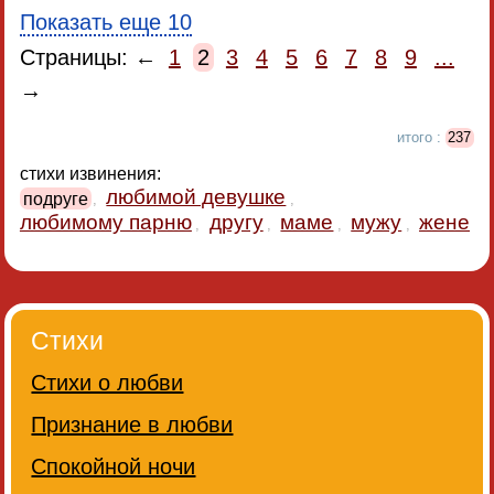
Показать еще 10
Страницы: ←
1
2
3
4
5
6
7
8
9
...
→
итого :
237
стихи извинения:
любимой девушке
подруге
,
,
любимому парню
другу
маме
мужу
жене
,
,
,
,
Стихи
Стихи о любви
Признание в любви
Спокойной ночи