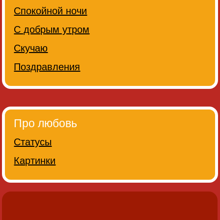
Спокойной ночи
С добрым утром
Скучаю
Поздравления
Про любовь
Статусы
Картинки