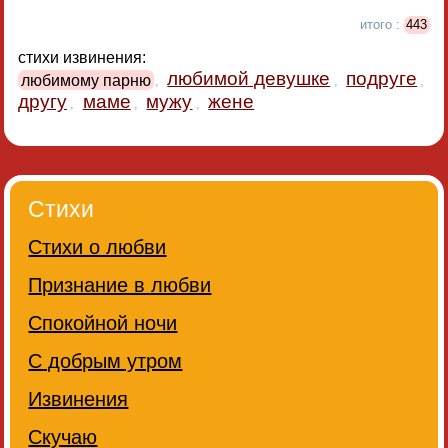
итого :
443
стихи извинения:
любимой девушке
подруге
любимому парню
,
,
,
другу
маме
мужу
жене
,
,
,
Стихи
Стихи о любви
Признание в любви
Спокойной ночи
С добрым утром
Извинения
Скучаю