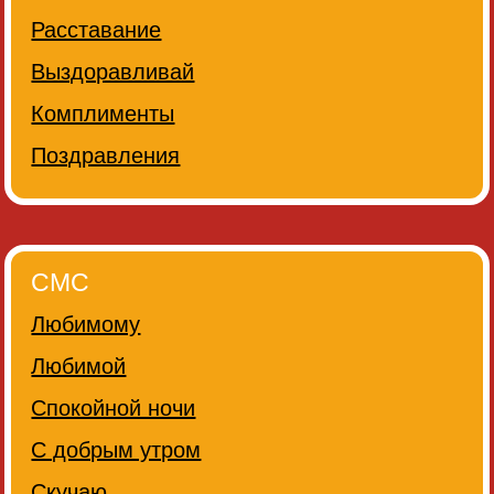
Расставание
Выздоравливай
Комплименты
Поздравления
СМС
Любимому
Любимой
Спокойной ночи
С добрым утром
Скучаю