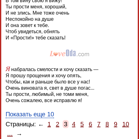
В том вину свою я вижу!
Ты прости меня, хороший,
И не злись. Мне тоже очень
Неспокойно на душе
И она зовет к тебе.
Чтоб увидеться, обнять
И «Прости!» тебе сказать!
Я
набралась смелости и хочу сказать —
Я прошу прощения и хочу опять,
Чтобы, как и раньше было все у нас!
Очень виновата я, свет в душе погас...
Ты прости, любимый, не томи меня,
Очень сожалею, все исправлю я!
Показать еще 10
Страницы: ←
1
2
3
4
5
6
7
8
9
10
...
→