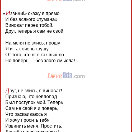
И
«
звини!» скажу я прямо
И без всякого «тумана».
Виноват перед тобой,
Друг, теперь я сам не свой!
На меня не злись, прошу
Я и так очень грущу
От того, что все так вышло.
Но поверь — без злого смысла!
Д
руг, не злись, я виноват!
Признаю, что невпопад
Был поступок мой. Теперь
Сам не свой я и поверь,
Что раскаиваюсь я
И хочу просить тебя
Извинить меня. Простить.
Дружбу нашу сохранить!