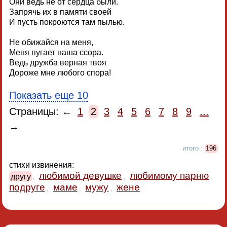
Они ведь не от сердца были.
Запрячь их в памяти своей
И пусть покроются там пылью.
Не обижайся на меня,
Меня пугает наша ссора.
Ведь дружба верная твоя
Дороже мне любого спора!
Показать еще 10
Страницы: ←
1
2
3
4
5
6
7
8
9
...
→
итого :
196
стихи извинения:
любимой девушке
любимому парню
другу
,
,
,
подруге
маме
мужу
жене
,
,
,