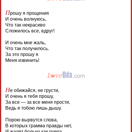
П
рошу я прощения
И очень волнуюсь,
Что так некрасиво
Сложилось все, вдруг!
И очень мне жаль,
Что так получилось.
За это прошу я
Меня извинить!
Н
е обижайся, не грусти,
И очень я тебя прошу,
За все — за все меня прости,
Ведь я тобою лишь дышу.
Порою вырвутся слова,
В которых грамма правды нет,
И жалят больно как пчела,