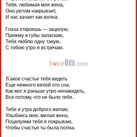
Тебя, любимая моя жена,
Оно уютом накрывает,
И нас качает как волна.
Глаза откроешь — зацелую,
Прижму и губы заласкаю,
Тебя люблю одну такую,
С тобою утро я встречаю.
К
акое счастье тебя видеть
Еще немного вялой ото сна,
Как мог я раньше утро ненавидеть,
Все потому, что не было тебя.
Тебе я утра доброго желаю,
Улыбнись мне, милая жена,
Поцелуями тебя я покрываю,
Чтобы счастья ты была полна.