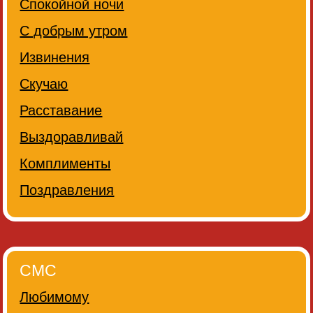
Спокойной ночи
С добрым утром
Извинения
Скучаю
Расставание
Выздоравливай
Комплименты
Поздравления
СМС
Любимому