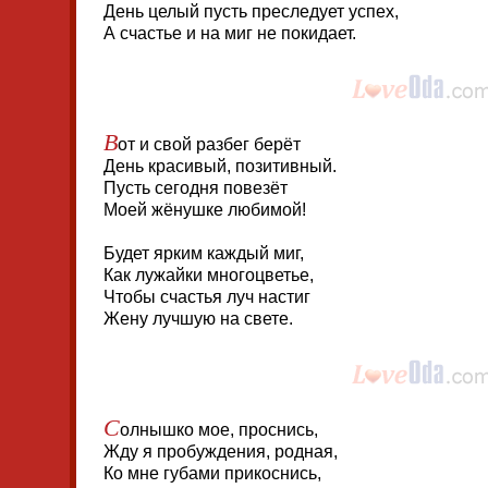
День целый пусть преследует успех,
А счастье и на миг не покидает.
В
от и свой разбег берёт
День красивый, позитивный.
Пусть сегодня повезёт
Моей жёнушке любимой!
Будет ярким каждый миг,
Как лужайки многоцветье,
Чтобы счастья луч настиг
Жену лучшую на свете.
С
олнышко мое, проснись,
Жду я пробуждения, родная,
Ко мне губами прикоснись,