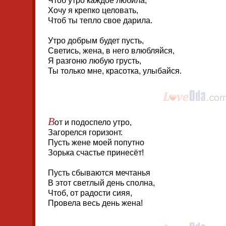
Чтоб утро каждое любила,
Хочу я крепко целовать,
Чтоб ты тепло свое дарила.
Утро добрым будет пусть,
Светись, жена, в него влюбляйся,
Я разгоню любую грусть,
Ты только мне, красотка, улыбайся.
В
от и подоспело утро,
Загорелся горизонт.
Пусть жене моей попутно
Зорька счастье принесёт!
Пусть сбываются мечтанья
В этот светлый день сполна,
Чтоб, от радости сияя,
Провела весь день жена!