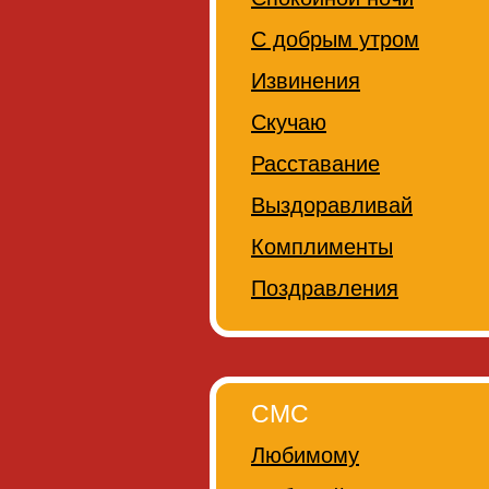
С добрым утром
Извинения
Скучаю
Расставание
Выздоравливай
Комплименты
Поздравления
СМС
Любимому