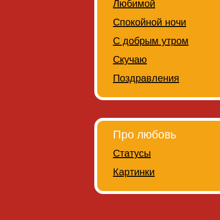
Любимой
Спокойной ночи
С добрым утром
Скучаю
Поздравления
Про любовь
Статусы
Картинки