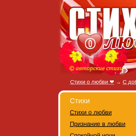
Стихи о любви ❤
→
С до
Стихи
Стихи о любви
Признание в любви
Спокойной ночи