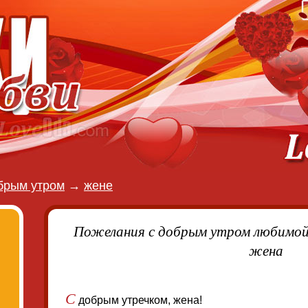
брым утром
→
жене
Пожелания с добрым утром любимой
жена
С
добрым утречком, жена!