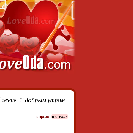
 жене. С добрым утром
в прозе
,
в стихах