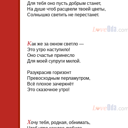
Для тебя оно пусть добрым станет,
На душе чтоб расцвели твоей цветы,
Солнышко светить не перестанет.
К
ак же за окном светло —
Это утро наступило!
Оно счастье принесло
Для моей супруги милой.
Разукрасив горизонт
Превосходным перламутром,
Всё плохое зачеркнёт
Это сказочное утро!
Х
очу тебя, родная, обнимать,