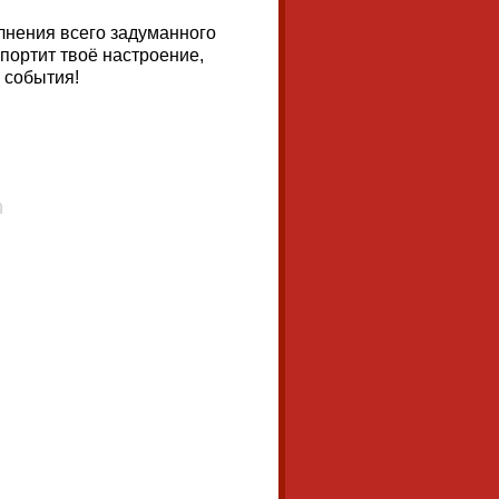
лнения всего задуманного
спортит твоё настроение,
е события!