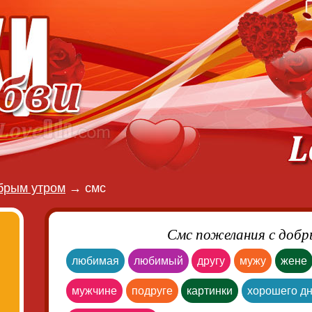
брым утром
→
смс
Смс пожелания с доб
любимая
любимый
другу
мужу
жене
мужчине
подруге
картинки
хорошего д