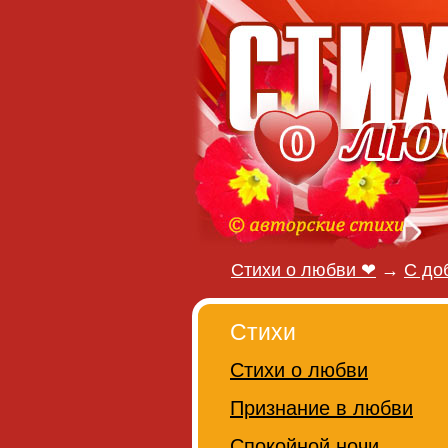
Стихи о любви ❤
→
С до
Стихи
Стихи о любви
Признание в любви
Спокойной ночи