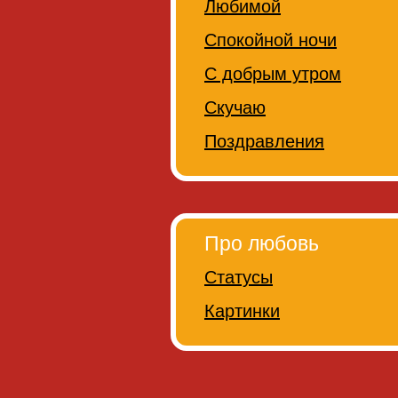
Любимой
Спокойной ночи
С добрым утром
Скучаю
Поздравления
Про любовь
Статусы
Картинки