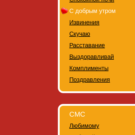
С добрым утром
Извинения
Скучаю
Расставание
Выздоравливай
Комплименты
Поздравления
СМС
Любимому