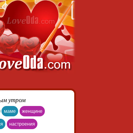
рым утром
маме
женщине
ня
настроения