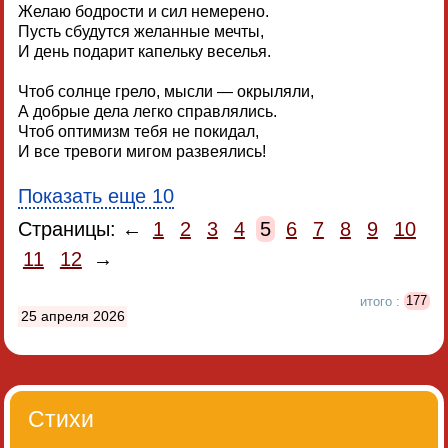
Желаю бодрости и сил немерено.
Пусть сбудутся желанные мечты,
И день подарит капельку веселья.
Чтоб солнце грело, мысли — окрыляли,
А добрые дела легко справлялись.
Чтоб оптимизм тебя не покидал,
И все тревоги мигом развеялись!
Показать еще 10
Страницы: ←
1
2
3
4
5
6
7
8
9
10
11
12
→
итого :
177
25 апреля 2026
Стихи