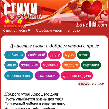
Стихи о любви ❤
→
С добрым утром
→
в прозе
Душевные слова с добрым утром в прозе
любимая
любимый
другу
мужу
жене
маме
женщине
мужчине
подруге
картинки
хорошего дня
настроения
удачной недели
в прозе
,
в стихах
Д
оброго утра! Хорошего дня!
Пусть улыбается жизнь для тебя,
Солнечный зайчик в окно заглянул,
Новые силы в тебе пробудил!