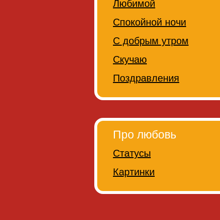
Любимой
Спокойной ночи
С добрым утром
Скучаю
Поздравления
Про любовь
Статусы
Картинки