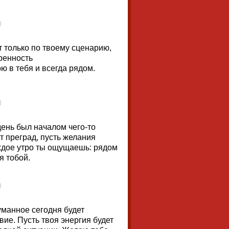
т только по твоему сценарию,
ренность
ю в тебя и всегда рядом.
день был началом чего-то
т преград, пусть желания
аждое утро ты ощущаешь: рядом
я тобой.
уманное сегодня будет
вие. Пусть твоя энергия будет