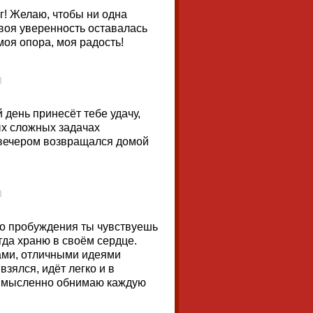
г! Желаю, чтобы ни одна
твоя уверенность оставалась
моя опора, моя радость!
 день принесёт тебе удачу,
ых сложных задачах
 вечером возвращался домой
го пробуждения ты чувствуешь
егда храню в своём сердце.
ами, отличными идеями
взялся, идёт легко и в
 и мысленно обнимаю каждую