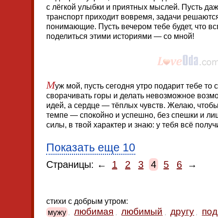
с лёгкой улыбки и приятных мыслей. Пусть даж
транспорт приходит вовремя, задачи решаютс
понимающие. Пусть вечером тебе будет, что вс
поделиться этими историями — со мной!
М
уж мой, пусть сегодня утро подарит тебе то
сворачивать горы и делать невозможное возм
идей, а сердце — тёплых чувств. Желаю, чтоб
темпе — спокойно и успешно, без спешки и лиш
силы, в твой характер и знаю: у тебя всё получ
Показать еще 10
Страницы: ←
1
2
3
4
5
6
→
стихи с добрым утром:
любимая
любимый
другу
под
мужу
,
,
,
,