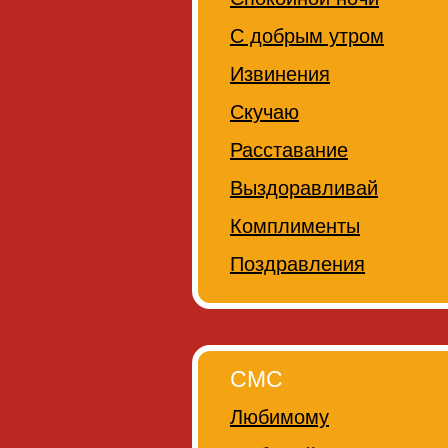
С добрым утром
Извинения
Скучаю
Расставание
Выздоравливай
Комплименты
Поздравления
СМС
Любимому