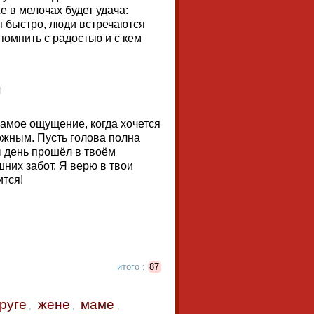
е в мелочах будет удача:
я быстро, люди встречаются
помнить с радостью и с кем
 самое ощущение, когда хочется
ожным. Пусть голова полна
ы день прошёл в твоём
них забот. Я верю в твои
ится!
итого :
87
руге
жене
маме
,
,
,