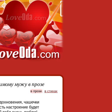
имому мужу в прозе
в прозе
,
в стихах
вдохновения, чашечки
сть настроение будет