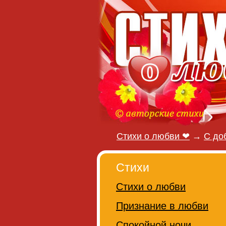
Стихи о любви ❤
→
С до
Стихи
Стихи о любви
Признание в любви
Спокойной ночи