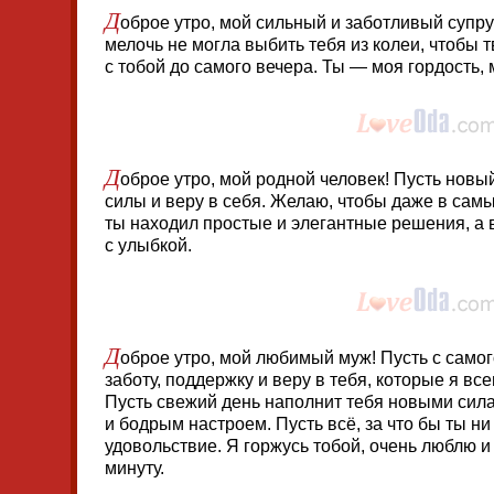
Д
оброе утро, мой сильный и заботливый супру
мелочь не могла выбить тебя из колеи, чтобы 
с тобой до самого вечера. Ты — моя гордость, 
Д
оброе утро, мой родной человек! Пусть новый
силы и веру в себя. Желаю, чтобы даже в сам
ты находил простые и элегантные решения, а
с улыбкой.
Д
оброе утро, мой любимый муж! Пусть с само
заботу, поддержку и веру в тебя, которые я вс
Пусть свежий день наполнит тебя новыми сил
и бодрым настроем. Пусть всё, за что бы ты ни 
удовольствие. Я горжусь тобой, очень люблю
минуту.