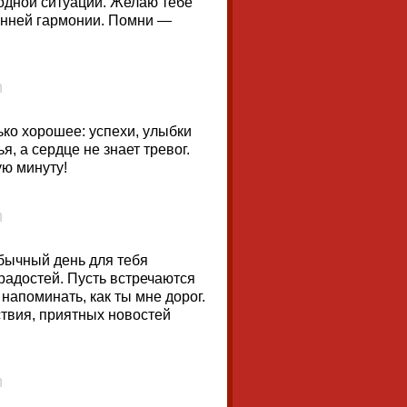
 одной ситуации. Желаю тебе
енней гармонии. Помни —
ько хорошее: успехи, улыбки
я, а сердце не знает тревог.
ую минуту!
бычный день для тебя
радостей. Пусть встречаются
напоминать, как ты мне дорог.
твия, приятных новостей