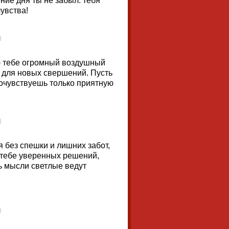
ние дня ты не забыл: тебя
увства!
ю тебе огромный воздушный
 для новых свершений. Пусть
 почувствуешь только приятную
я без спешки и лишних забот,
ю тебе уверенных решений,
ь мысли светлые ведут