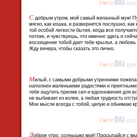
С
добрым утром, мой самый желанный муж! Пус
мягко, как кошка, и развернется послушно, ка
той особой легкости бытия, когда все получаетс
потоке, и чувствуешь, что именно здесь и сейч
восхищение тобой дает тебе крылья, а любовь
Жду вечера, чтобы сказать это лично.
М
илый, с самыми добрыми утренними пожелан
наполнен маленькими радостями и приятным
тебе ощутить прилив сил и вдохновения для вс
не выбивает из колеи, а любая трудность отст
Мои мысли всегда с тобой, целую и обнимаю кр
Д
оброе утро, солнышко моё! Просыпайся с мыс