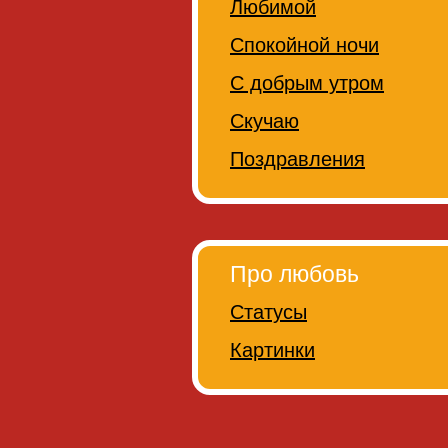
Любимой
Спокойной ночи
С добрым утром
Скучаю
Поздравления
Про любовь
Статусы
Картинки