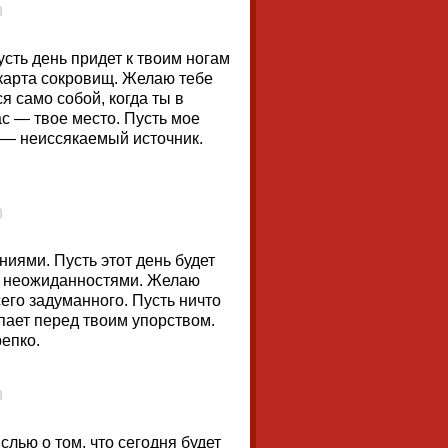
ть день придет к твоим ногам
к карта сокровищ. Желаю тебе
я само собой, когда ты в
ас — твое место. Пусть мое
 — неиссякаемый источник.
иями. Пусть этот день будет
и неожиданностями. Желаю
его задуманного. Пусть ничто
упает перед твоим упорством.
епко.
лью о том, что сегодня будет