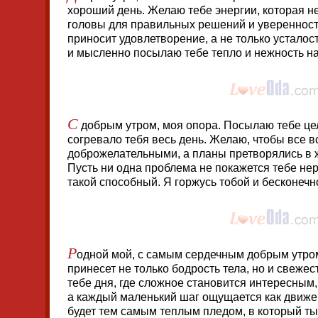
хороший день. Желаю тебе энергии, которая не
головы для правильных решений и уверенности
приносит удовлетворение, а не только усталос
и мысленно посылаю тебе тепло и нежность на
С
добрым утром, моя опора. Посылаю тебе це
согревало тебя весь день. Желаю, чтобы все в
доброжелательными, а планы претворялись в 
Пусть ни одна проблема не покажется тебе не
такой способный. Я горжусь тобой и бесконечн
Р
одной мой, с самым сердечным добрым утро
принесет не только бодрость тела, но и свеже
тебе дня, где сложное становится интересны
а каждый маленький шаг ощущается как движен
будет тем самым теплым пледом, в который т