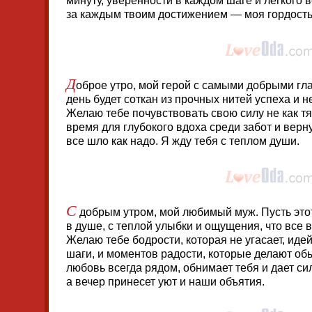
минуту, уверенности в каждом шаге и легкого 
за каждым твоим достижением — моя гордость
Д
оброе утро, мой герой с самыми добрыми гл
день будет соткан из прочных нитей успеха и н
Желаю тебе почувствовать свою силу не как тяж
время для глубокого вдоха среди забот и верн
все шло как надо. Я жду тебя с теплом души.
С
добрым утром, мой любимый муж. Пусть этот
в душе, с теплой улыбки и ощущения, что все 
Желаю тебе бодрости, которая не угасает, иде
шаги, и моментов радости, которые делают о
любовь всегда рядом, обнимает тебя и дает сил
а вечер принесет уют и наши объятия.