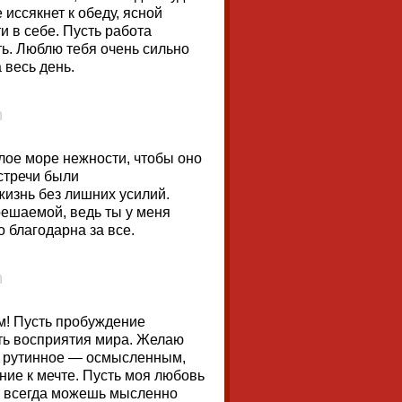
 иссякнет к обеду, ясной
 в себе. Пусть работа
ть. Люблю тебя очень сильно
 весь день.
лое море нежности, чтобы оно
стречи были
жизнь без лишних усилий.
решаемой, ведь ты у меня
о благодарна за все.
м! Пусть пробуждение
сть восприятия мира. Желаю
м, рутинное — осмысленным,
ие к мечте. Пусть моя любовь
ы всегда можешь мысленно