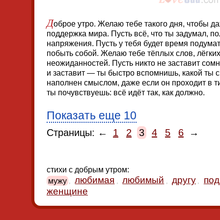
Д
оброе утро. Желаю тебе такого дня, чтобы д
поддержка мира. Пусть всё, что ты задумал, п
напряжения. Пусть у тебя будет время подумат
побыть собой. Желаю тебе тёплых слов, лёгки
неожиданностей. Пусть никто не заставит сомн
и заставит — ты быстро вспомнишь, какой ты с
наполнен смыслом, даже если он проходит в т
ты почувствуешь: всё идёт так, как должно.
Показать еще 10
Страницы: ←
1
2
3
4
5
6
→
стихи с добрым утром:
любимая
любимый
другу
под
мужу
,
,
,
,
женщине