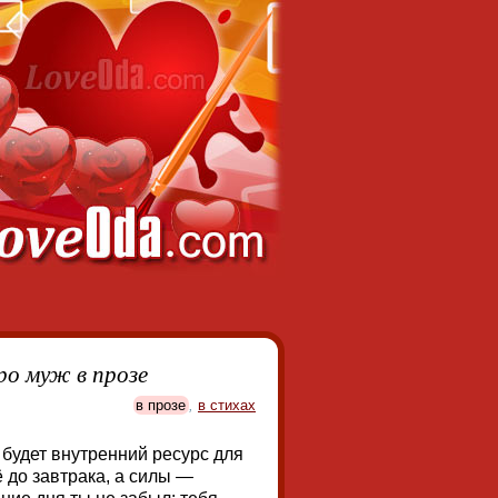
ро муж в прозе
в прозе
,
в стихах
а будет внутренний ресурс для
 до завтрака, а силы —