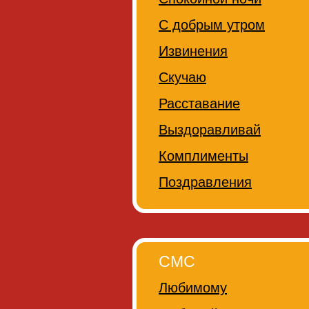
С добрым утром
Извинения
Скучаю
Расставание
Выздоравливай
Комплименты
Поздравления
СМС
Любимому