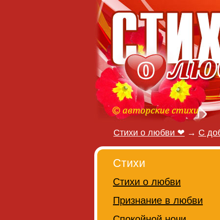
Стихи о любви ❤
→
С до
Стихи
Стихи о любви
Признание в любви
Спокойной ночи