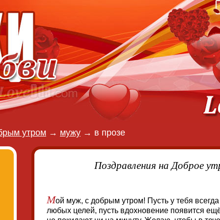
брым утром
→
мужу
→
в прозе
Поздравления на Доброе ут
М
ой муж, с добрым утром! Пусть у тебя всегд
любых целей, пусть вдохновение появится ещё