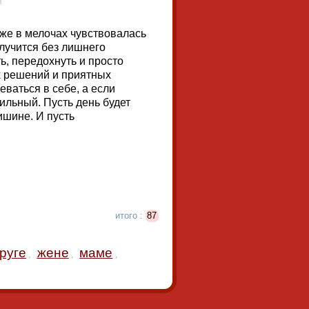
аже в мелочах чувствовалась
олучится без лишнего
ь, передохнуть и просто
х решений и приятных
еваться в себе, а если
ильный. Пусть день будет
ишине. И пусть
итого :
87
руге
жене
маме
,
,
,