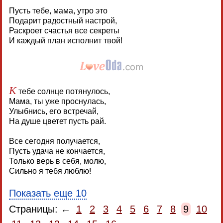
Пусть тебе, мама, утро это
Подарит радостный настрой,
Раскроет счастья все секреты
И каждый план исполнит твой!
К
тебе солнце потянулось,
Мама, ты уже проснулась,
Улыбнись, его встречай,
На душе цветет пусть рай.
Все сегодня получается,
Пусть удача не кончается,
Только верь в себя, молю,
Сильно я тебя люблю!
Показать еще 10
Страницы: ←
1
2
3
4
5
6
7
8
9
10