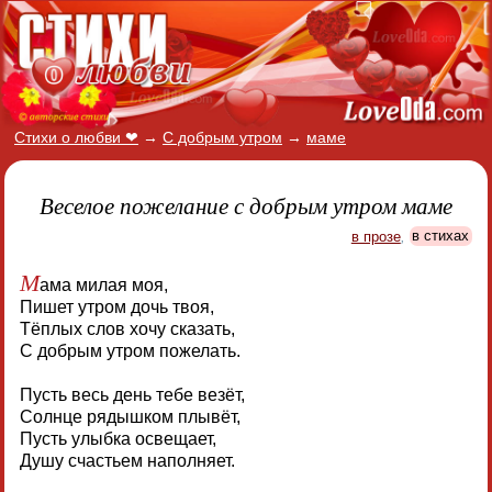
Стихи о любви ❤
→
С добрым утром
→
маме
Веселое пожелание с добрым утром маме
в прозе
,
в стихах
М
ама милая моя,
Пишет утром дочь твоя,
Тёплых слов хочу сказать,
С добрым утром пожелать.
Пусть весь день тебе везёт,
Солнце рядышком плывёт,
Пусть улыбка освещает,
Душу счастьем наполняет.