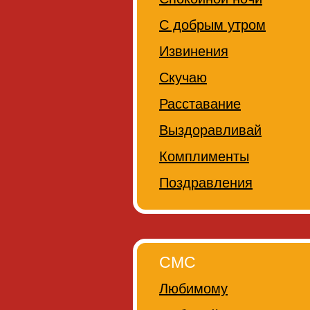
С добрым утром
Извинения
Скучаю
Расставание
Выздоравливай
Комплименты
Поздравления
СМС
Любимому