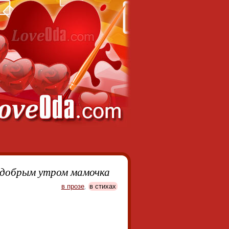
 добрым утром мамочка
в прозе
,
в стихах