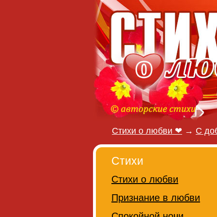
Стихи о любви ❤
→
С до
Стихи
Стихи о любви
Признание в любви
Спокойной ночи