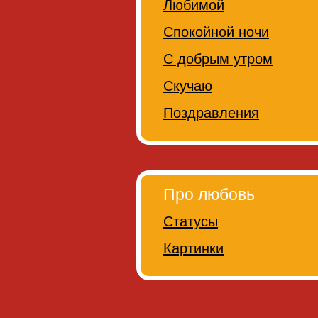
Любимой
Спокойной ночи
С добрым утром
Скучаю
Поздравления
Про любовь
Статусы
Картинки