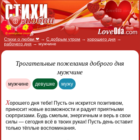
Стихи о любви ❤
→
С добрым утром
→
хорошего дня
→
рабочего дня
→
мужчине
Трогательные пожелания доброго дня
мужчине
мужчине
девушке
мужу
Х
орошего дня тебе! Пусть он искрится позитивом,
приносит новые возможности и радует приятными
сюрпризами. Будь смелым, энергичным и верь в свои
силы — сегодня всё в твоих руках! Пусть день оставит
только тёплые воспоминания.