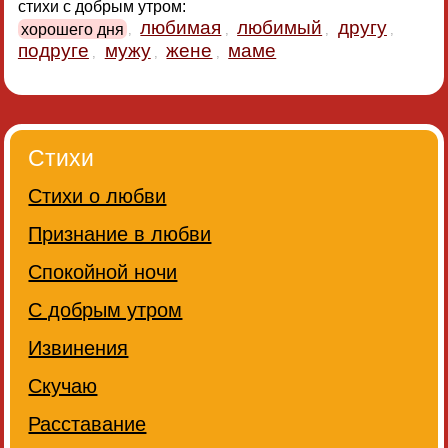
стихи с добрым утром:
любимая
любимый
другу
хорошего дня
,
,
,
,
подруге
мужу
жене
маме
,
,
,
Стихи
Стихи о любви
Признание в любви
Спокойной ночи
С добрым утром
Извинения
Скучаю
Расставание