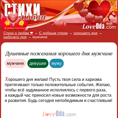
Стихи о любви ❤
→
С добрым утром
→
хорошего дня
→
рабочего дня
→
мужчине
Душевные пожелания хорошего дня мужчине
мужчине
девушке
мужу
Х
орошего дня желаю! Пусть твоя сила и харизма
притягивают только положительные события. Желаю,
чтобы всё задуманное исполнялось с первого раза,
а каждый час приносил новые возможности для роста
и развития. Будь сегодня непобедимым и счастливым!