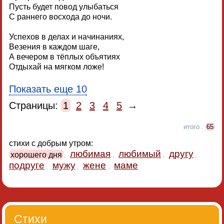
Пусть будет повод улыбаться
С раннего восхода до ночи.
Успехов в делах и начинаниях,
Везения в каждом шаге,
А вечером в тёплых объятиях
Отдыхай на мягком ложе!
Показать еще 10
Страницы:
1
2
3
4
5
→
итого :
65
стихи с добрым утром:
любимая
любимый
другу
хорошего дня
,
,
,
,
подруге
мужу
жене
маме
,
,
,
Стихи