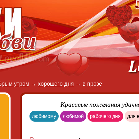
брым утром
→
хорошего дня
→
в прозе
Красивые пожелания удачно
любимому
любимой
рабочего дня
для 
В