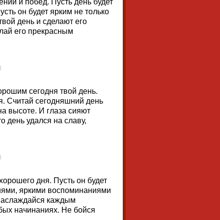
ений и побед. Пусть день будет
усть он будет ярким не только
 твой день и сделают его
елай его прекрасным
орошим сегодня твой день.
я. Считай сегодняшний день
а высоте. И глаза сияют
о день удался на славу,
хорошего дня. Пусть он будет
иями, яркими воспоминаниями
 наслаждайся каждым
бых начинаниях. Не бойся