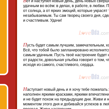
от и наступил новый день, день новых сверш
удачным во всём: в делах, в работе, в любви. П
от солнца, а от ярких эмоций, которые украсят
незабываемым. Ты сам творец своего дня, сд
и счастливым. Удачи!
П
усть будет самым лучшим, замечательным, х
Всё, что тобой было запланировано исполнитс
самым удачным. Пусть твоё настроение будет н
от радости, довольная улыбка говорит о том, чт
исходя из самого, счастливого, сердца.
Н
аступает новый день и я хочу тебе пожелать 
наполнен яркими красками, яркими впечатлен
и не будет похож на предыдущие дни. Живи и
моментом этого дня и добивайся успехов в лю
преград. Живи настоящим.