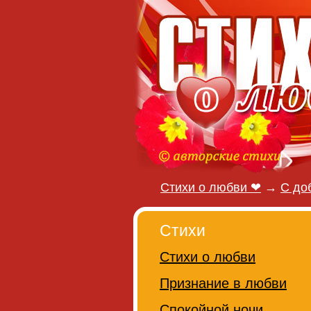
Стихи о любви ❤
→
С до
Стихи
Стихи о любви
Признание в любви
Спокойной ночи