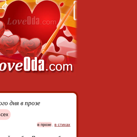
го дня в прозе
всех
в прозе
,
в стихах