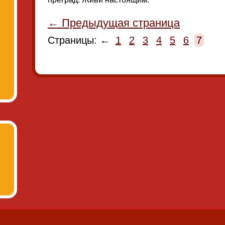
← Предыдущая страница
Страницы: ←
1
2
3
4
5
6
7