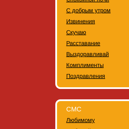
С добрым утром
Извинения
Скучаю
Расставание
Выздоравливай
Комплименты
Поздравления
СМС
Любимому