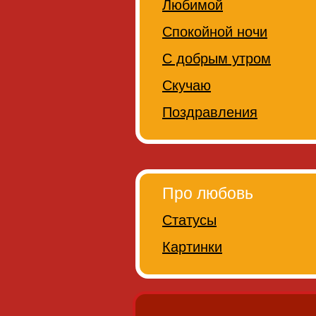
Любимой
Спокойной ночи
С добрым утром
Скучаю
Поздравления
Про любовь
Статусы
Картинки