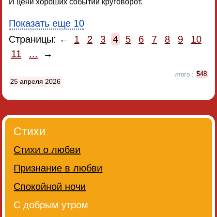
И цени хороших событий круговорот.
Показать еще 10
Страницы: ←
1
2
3
4
5
6
7
8
9
10
11
...
→
итого :
548
25 апреля 2026
Стихи
Стихи о любви
Признание в любви
Спокойной ночи
С добрым утром