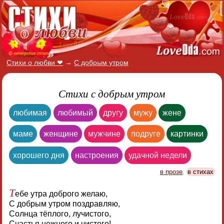
Стихи о любви ❤
→
С добрым утром
Стихи с добрым утром
любимая
любимый
другу
мужу
жене
маме
женщине
мужчине
подруге
картинки
хорошего дня
настроения
удачной недели
в прозе
,
в стихах
Т
ебе утра доброго желаю,
С добрым утром поздравляю,
Солнца тёплого, лучистого,
Счастья нежного и чистого!