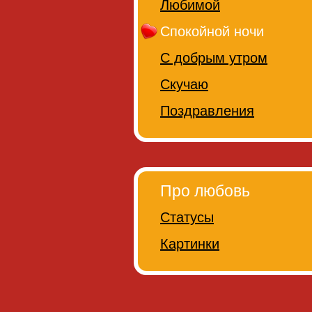
Любимой
Спокойной ночи
С добрым утром
Скучаю
Поздравления
Про любовь
Статусы
Картинки