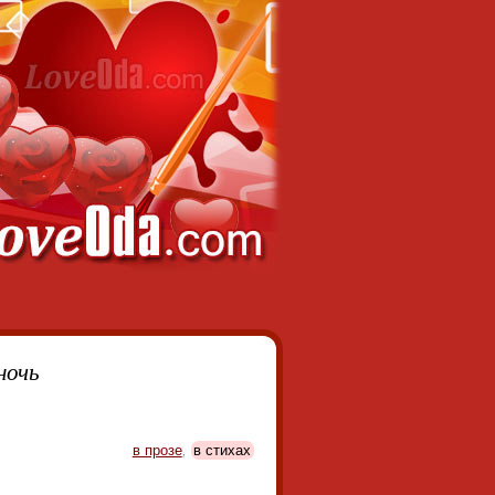
ночь
в прозе
,
в стихах