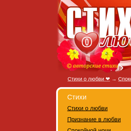
Стихи о любви ❤
→
Спок
Стихи
Стихи о любви
Признание в любви
Спокойной ночи