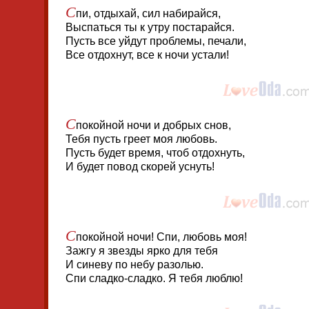
С
пи, отдыхай, сил набирайся,
Выспаться ты к утру постарайся.
Пусть все уйдут проблемы, печали,
Все отдохнут, все к ночи устали!
С
покойной ночи и добрых снов,
Тебя пусть греет моя любовь.
Пусть будет время, чтоб отдохнуть,
И будет повод скорей уснуть!
С
покойной ночи! Спи, любовь моя!
Зажгу я звезды ярко для тебя
И синеву по небу разолью.
Спи сладко-сладко. Я тебя люблю!