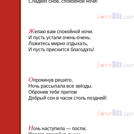
Сладких снов, спокойной ночи!
Ж
елаю вам спокойной ночи,
И пусть устали очень-очень.
Ложитесь мирно отдыхать,
И пусть приснится благодать!
О
прокинув решето,
Ночь рассыпала все звёзды,
Обронив тебе притом
Добрый сон в часок столь поздний!
Н
очь наступила — поспи,