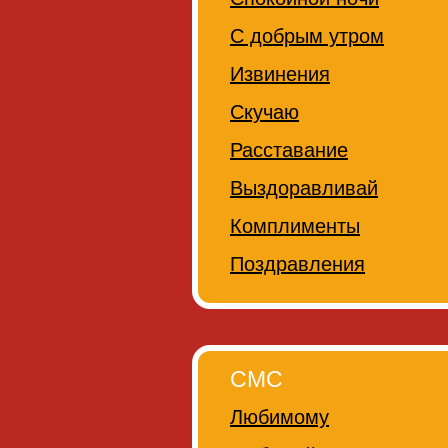
С добрым утром
Извинения
Скучаю
Расставание
Выздоравливай
Комплименты
Поздравления
СМС
Любимому