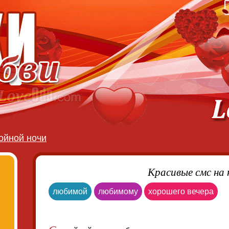
ойной ночи
Красивые смс на 
любимой
любимому
хорошего вечера
С