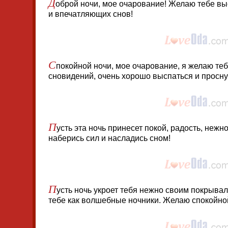
Д
оброй ночи, мое очарование! Желаю тебе выс
и впечатляющих снов!
С
покойной ночи, мое очарование, я желаю те
сновидений, очень хорошо выспаться и просн
П
усть эта ночь принесет покой, радость, нежн
наберись сил и насладись сном!
П
усть ночь укроет тебя нежно своим покрывал
тебе как волшебные ночники. Желаю спокойной