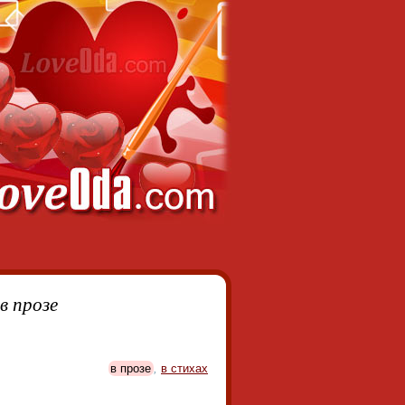
в прозе
в прозе
,
в стихах