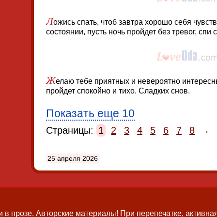
Л
ожись спать, чтоб завтра хорошо себя чувст
состоянии, пусть ночь пройдет без тревог, спи 
Ж
елаю тебе приятных и невероятно интересн
пройдет спокойно и тихо. Сладких снов.
Показать еще 10
Страницы:
1
2
3
4
5
6
7
8
→
25 апреля 2026
и в прозе.
Авторские материалы! При перепечатке, активная