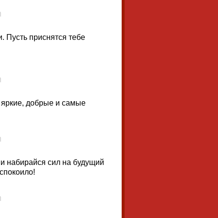
и. Пусть приснятся тебе
я яркие, добрые и самые
 и набирайся сил на будущий
еспокоило!