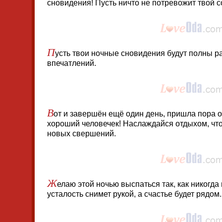
сновидения! Пусть ничто не потревожит твой с
П
усть твои ночные сновидения будут полны ра
впечатлений.
В
от и завершён ещё один день, пришла пора о
хороший человечек! Наслаждайся отдыхом, что
новых свершений.
Ж
елаю этой ночью выспаться так, как никогда
усталость снимет рукой, а счастье будет рядом.