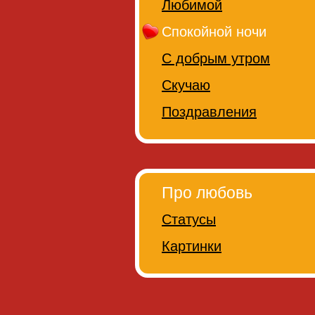
Любимой
Спокойной ночи
С добрым утром
Скучаю
Поздравления
Про любовь
Статусы
Картинки