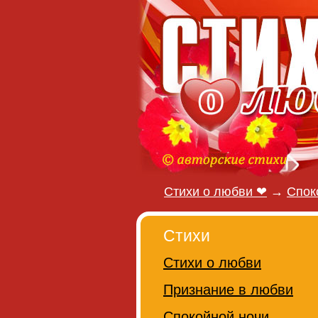
Стихи о любви ❤
→
Спок
Стихи
Стихи о любви
Признание в любви
Спокойной ночи