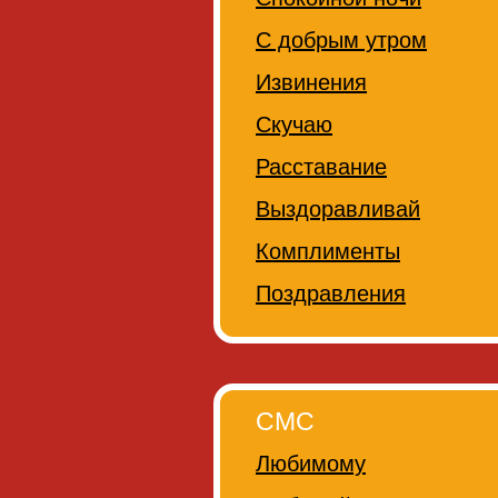
С добрым утром
Извинения
Скучаю
Расставание
Выздоравливай
Комплименты
Поздравления
СМС
Любимому