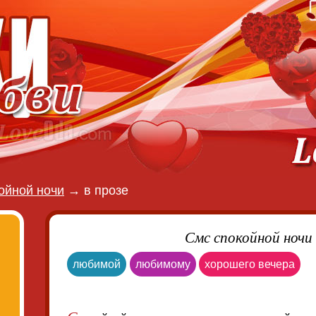
ойной ночи
→
в прозе
Смс спокойной ночи 
любимой
любимому
хорошего вечера
С