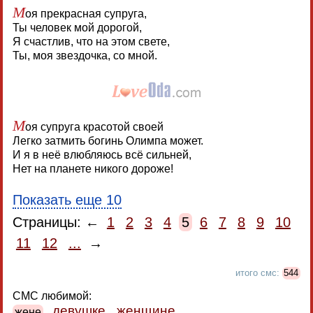
М
оя прекрасная супруга,
Ты человек мой дорогой,
Я счастлив, что на этом свете,
Ты, моя звездочка, со мной.
М
оя супруга красотой своей
Легко затмить богинь Олимпа может.
И я в неё влюбляюсь всё сильней,
Нет на планете никого дороже!
Показать еще 10
Страницы: ←
1
2
3
4
5
6
7
8
9
10
11
12
...
→
итого смс:
544
СМС любимой:
девушке
женщине
жене
,
,