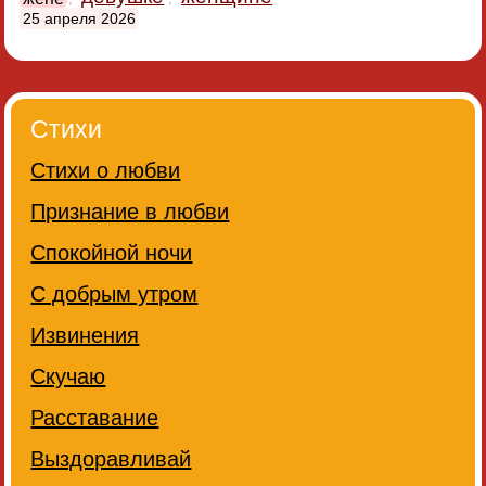
25 апреля 2026
Стихи
Стихи о любви
Признание в любви
Спокойной ночи
С добрым утром
Извинения
Скучаю
Расставание
Выздоравливай