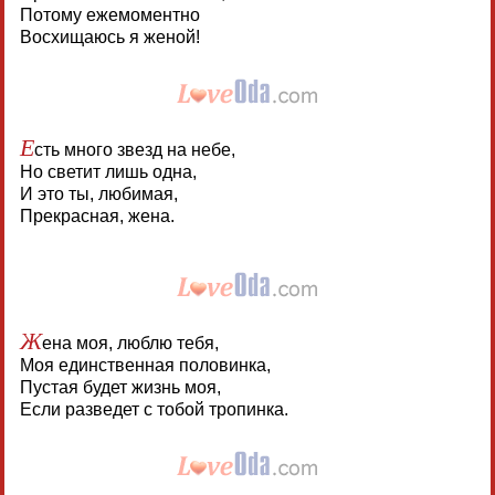
Потому ежемоментно
Восхищаюсь я женой!
Е
сть много звезд на небе,
Но светит лишь одна,
И это ты, любимая,
Прекрасная, жена.
Ж
ена моя, люблю тебя,
Моя единственная половинка,
Пустая будет жизнь моя,
Если разведет с тобой тропинка.