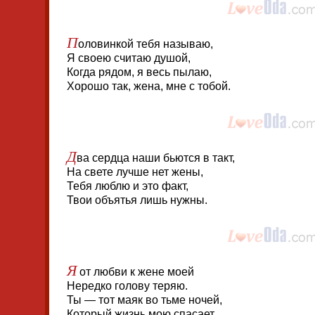
П
оловинкой тебя называю,
Я своею считаю душой,
Когда рядом, я весь пылаю,
Хорошо так, жена, мне с тобой.
Д
ва сердца наши бьются в такт,
На свете лучше нет жены,
Тебя люблю и это факт,
Твои объятья лишь нужны.
Я
от любви к жене моей
Нередко голову теряю.
Ты — тот маяк во тьме ночей,
Который жизнь мою спасает.