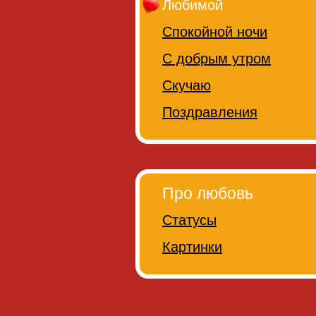
Любимой
Спокойной ночи
С добрым утром
Скучаю
Поздравления
Про любовь
Статусы
Картинки