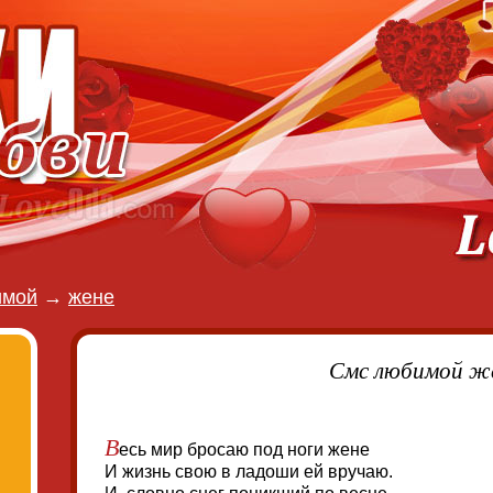
имой
→
жене
Смс любимой ж
В
есь мир бросаю под ноги жене
И жизнь свою в ладоши ей вручаю.