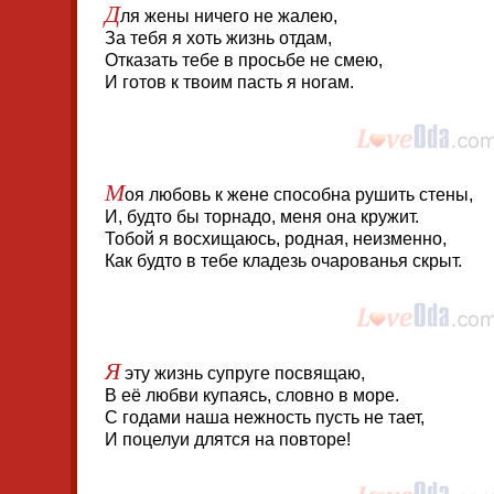
Д
ля жены ничего не жалею,
За тебя я хоть жизнь отдам,
Отказать тебе в просьбе не смею,
И готов к твоим пасть я ногам.
М
оя любовь к жене способна рушить стены,
И, будто бы торнадо, меня она кружит.
Тобой я восхищаюсь, родная, неизменно,
Как будто в тебе кладезь очарованья скрыт.
Я
эту жизнь супруге посвящаю,
В её любви купаясь, словно в море.
С годами наша нежность пусть не тает,
И поцелуи длятся на повторе!