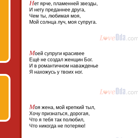
Н
ет ярче, пламенней звезды,
И нету преданнее друга,
Чем ты, любимая моя,
Мой солнца луч, моя супруга.
М
оей супруги красивее
Ещё не создал женщин Бог.
И в романтичном наважденье
Я нахожусь у твоих ног.
М
оя жена, мой крепкий тыл,
Хочу признаться, дорогая,
Что я тебя так полюбил,
Что никогда не потеряю!