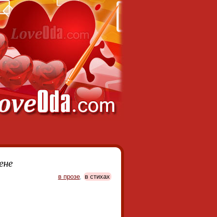
ене
в прозе
,
в стихах