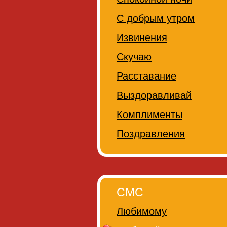
С добрым утром
Извинения
Скучаю
Расставание
Выздоравливай
Комплименты
Поздравления
СМС
Любимому