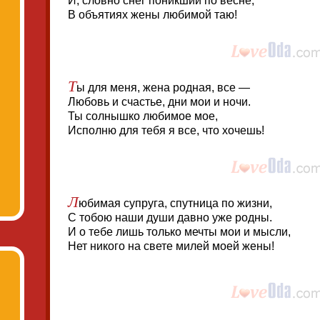
И, словно снег поникший по весне,
В объятиях жены любимой таю!
Т
ы для меня, жена родная, все —
Любовь и счастье, дни мои и ночи.
Ты солнышко любимое мое,
Исполню для тебя я все, что хочешь!
Л
юбимая супруга, спутница по жизни,
С тобою наши души давно уже родны.
И о тебе лишь только мечты мои и мысли,
Нет никого на свете милей моей жены!