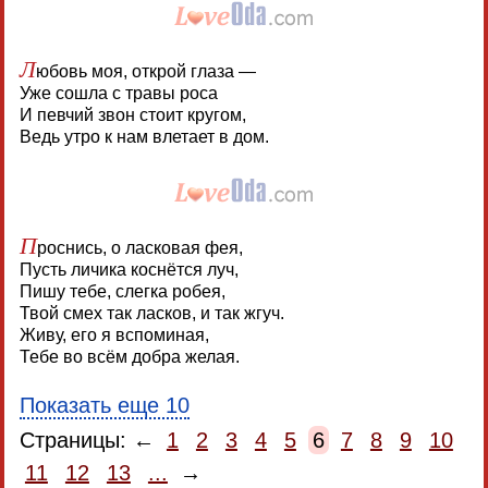
Л
юбовь моя, открой глаза —
Уже сошла с травы роса
И певчий звон стоит кругом,
Ведь утро к нам влетает в дом.
П
роснись, о ласковая фея,
Пусть личика коснётся луч,
Пишу тебе, слегка робея,
Твой смех так ласков, и так жгуч.
Живу, его я вспоминая,
Тебе во всём добра желая.
Показать еще 10
Страницы: ←
1
2
3
4
5
6
7
8
9
10
11
12
13
...
→