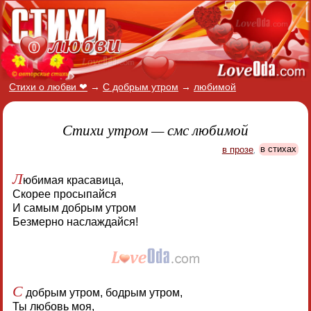
Стихи о любви ❤
→
С добрым утром
→
любимой
Стихи утром — смс любимой
в прозе
,
в стихах
Л
юбимая красавица,
Скорее просыпайся
И самым добрым утром
Безмерно наслаждайся!
С
добрым утром, бодрым утром,
Ты любовь моя,