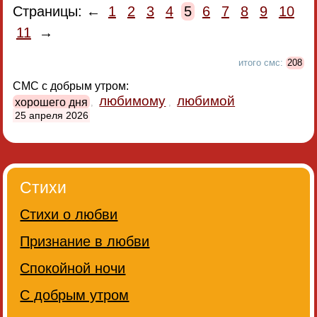
Страницы: ←
1
2
3
4
5
6
7
8
9
10
11
→
итого смс:
208
СМС с добрым утром:
любимому
любимой
хорошего дня
,
,
25 апреля 2026
Стихи
Стихи о любви
Признание в любви
Спокойной ночи
С добрым утром