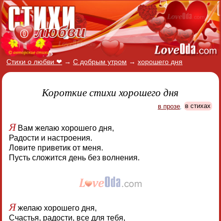
Стихи о любви ❤
→
С добрым утром
→
хорошего дня
Короткие стихи хорошего дня
в прозе
,
в стихах
Я
Вам желаю хорошего дня,
Радости и настроения.
Ловите приветик от меня.
Пусть сложится день без волнения.
Я
желаю хорошего дня,
Счастья, радости, все для тебя,