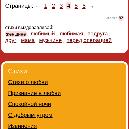
Страницы: ←
1
2
3
4
5
6
→
итого :
92
стихи выздоравливай:
любимый
любимая
подруга
женщине
,
,
,
,
друг
мама
мужчине
перед операцией
,
,
,
Стихи
Стихи о любви
Признание в любви
Спокойной ночи
С добрым утром
Извинения