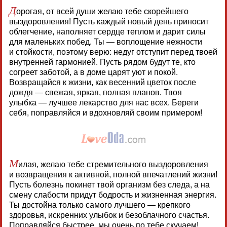
Д
орогая, от всей души желаю тебе скорейшего
выздоровления! Пусть каждый новый день приносит
облегчение, наполняет сердце теплом и дарит силы
для маленьких побед. Ты — воплощение нежности
и стойкости, поэтому верю: недуг отступит перед твоей
внутренней гармонией. Пусть рядом будут те, кто
согреет заботой, а в доме царят уют и покой.
Возвращайся к жизни, как весенний цветок после
дождя — свежая, яркая, полная планов. Твоя
улыбка — лучшее лекарство для нас всех. Береги
себя, поправляйся и вдохновляй своим примером!
М
илая, желаю тебе стремительного выздоровления
и возвращения к активной, полной впечатлений жизни!
Пусть болезнь покинет твой организм без следа, а на
смену слабости придут бодрость и жизненная энергия.
Ты достойна только самого лучшего — крепкого
здоровья, искренних улыбок и безоблачного счастья.
Поправляйся быстрее, мы очень по тебе скучаем!