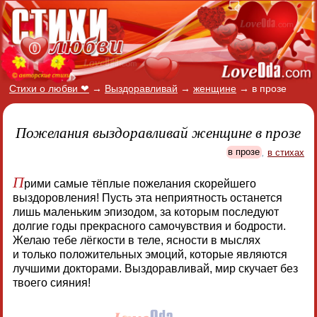
Стихи о любви ❤
→
Выздоравливай
→
женщине
→
в прозе
Пожелания выздоравливай женщине в прозе
в прозе
,
в стихах
П
рими самые тёплые пожелания скорейшего
выздоровления! Пусть эта неприятность останется
лишь маленьким эпизодом, за которым последуют
долгие годы прекрасного самочувствия и бодрости.
Желаю тебе лёгкости в теле, ясности в мыслях
и только положительных эмоций, которые являются
лучшими докторами. Выздоравливай, мир скучает без
твоего сияния!