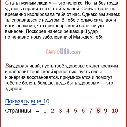
С
тать нужным людям — это нелегко. Но ты без труда
удалось справиться с этой задачей. Сейчас болезнь
временно изолировала тебя от нас. Однако мы знаем:
ты справишься с недугом. В тебе столько силы воли
и жизнелюбия, что приговор твоей болезни уже
вынесен. Поскорее нанеси решающий удар
по ненавистному заболеванию! Мы ждем тебя!
В
ыздоравливай, пусть твоё здоровье станет крепким
и наполнит тебя своей крепостью, пусть силы
и энергия восстановятся, приумножатся и помогут
тебе не болеть больше, ведь быть здоровым — это
здорово!
Показать еще 10
Страницы: ←
1
2
3
4
5
6
7
8
9
10
→