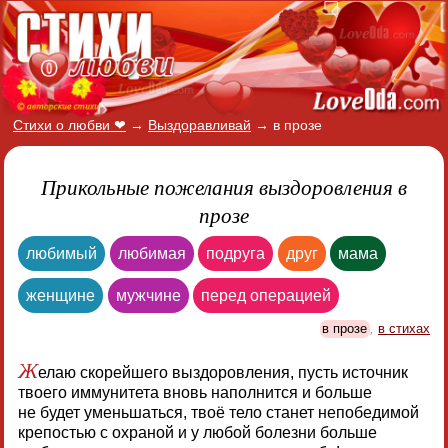
Стихи о любви ❤
→
Выздоравливай
→
в прозе
Прикольные пожелания выздоровления в
прозе
любимый
любимая
подруга
друг
мама
женщине
мужчине
перед операцией
в прозе
,
в стихах
Ж
елаю скорейшего выздоровления, пусть источник
твоего иммунитета вновь наполнится и больше
не будет уменьшаться, твоё тело станет непобедимой
крепостью с охраной и у любой болезни больше