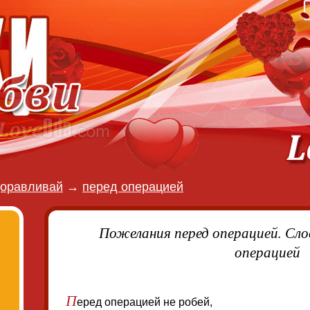
оравливай
→
перед операцией
Пожелания перед операцией. Сло
операцией
П
еред операцией не робей,