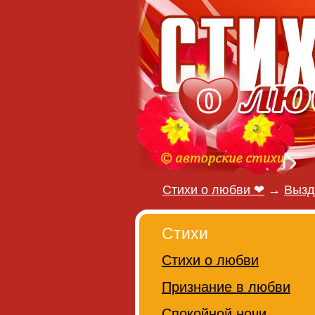
Стихи о любви ❤
→
Вызд
Стихи
Стихи о любви
Признание в любви
Спокойной ночи