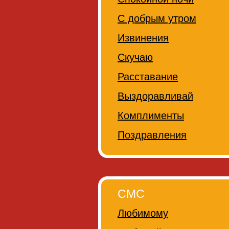
С добрым утром
Извинения
Скучаю
Расставание
Выздоравливай
Комплименты
Поздравления
СМС
Любимому