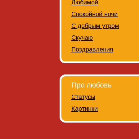
Любимой
Спокойной ночи
С добрым утром
Скучаю
Поздравления
Про любовь
Статусы
Картинки