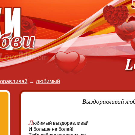
оравливай
→
любимый
Выздоравливай лю
Л
юбимый выздоравливай
И больше не болей!