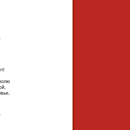
т!
 волю
ой,
овье,