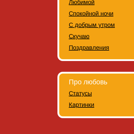
Любимой
Спокойной ночи
С добрым утром
Скучаю
Поздравления
Про любовь
Статусы
Картинки