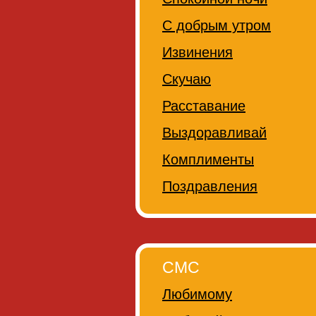
С добрым утром
Извинения
Скучаю
Расставание
Выздоравливай
Комплименты
Поздравления
СМС
Любимому