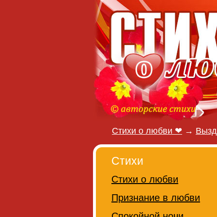
Стихи о любви ❤
→
Вызд
Стихи
Стихи о любви
Признание в любви
Спокойной ночи