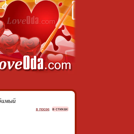
бимый
в прозе
,
в стихах