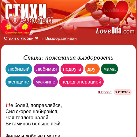
Стихи о любви ❤
→
Выздоравливай
Стихи: пожелания выздороветь
любимый
любимая
подруга
друг
мама
женщине
мужчине
перед операцией
в прозе
,
в стихах
Н
е болей, поправляйся,
Сил скорее набирайся,
Чая теплого налей,
Витаминов больше пей!
Фильмы добрые смотри,