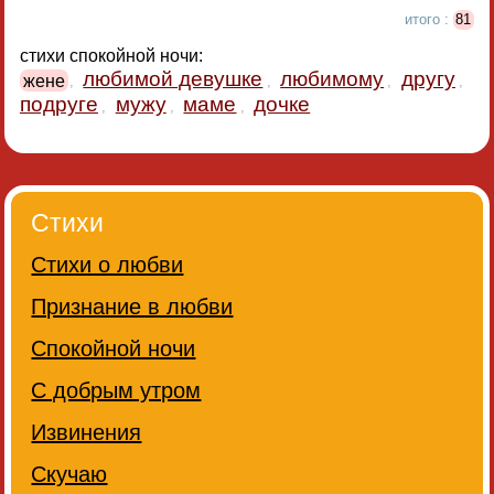
итого :
81
стихи спокойной ночи:
любимой девушке
любимому
другу
жене
,
,
,
,
подруге
мужу
маме
дочке
,
,
,
Стихи
Стихи о любви
Признание в любви
Спокойной ночи
С добрым утром
Извинения
Скучаю