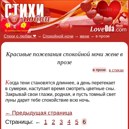
Стихи о любви ❤
→
Спокойной ночи
→
жене
→
в прозе
Красивые пожелания спокойной ночи жене в
прозе
в прозе
,
в стихах
К
огда тени становятся длиннее, а день перетекает
в сумерки, наступает время смотреть цветные сны.
Закрывай свои глазки, родная, и пусть томный свет
луны дарит тебе спокойствие всю ночь.
← Предыдущая страница
Страницы: ←
1
2
3
4
5
6