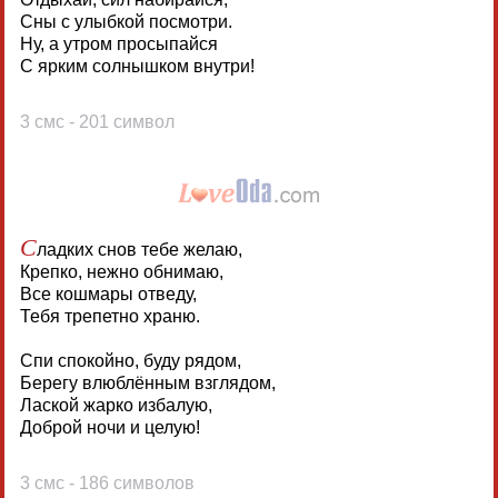
Сны с улыбкой посмотри.
Ну, а утром просыпайся
С ярким солнышком внутри!
3 смс - 201 символ
С
ладких снов тебе желаю,
Крепко, нежно обнимаю,
Все кошмары отведу,
Тебя трепетно храню.
Спи спокойно, буду рядом,
Берегу влюблённым взглядом,
Лаской жарко избалую,
Доброй ночи и целую!
3 смс - 186 символов