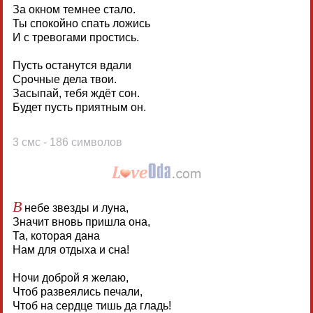
За окном темнее стало.
Ты спокойно спать ложись
И с тревогами простись.
Пусть останутся вдали
Срочные дела твои.
Засыпай, тебя ждёт сон.
Будет пусть приятным он.
3 смс - 186 символов
В
небе звезды и луна,
Значит вновь пришла она,
Та, которая дана
Нам для отдыха и сна!
Ночи доброй я желаю,
Чтоб развеялись печали,
Чтоб на сердце тишь да гладь!