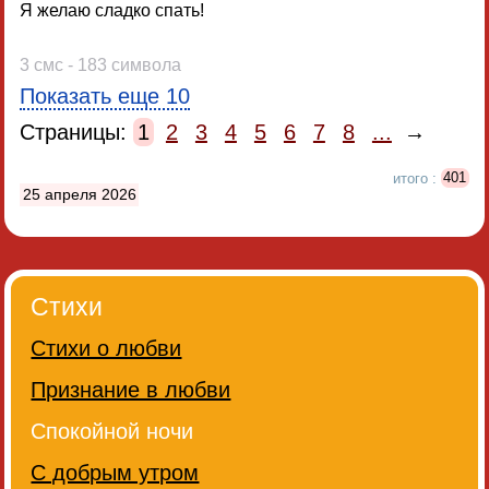
Я желаю сладко спать!
3 смс - 183 символа
Показать еще 10
Страницы:
1
2
3
4
5
6
7
8
...
→
итого :
401
25 апреля 2026
Стихи
Стихи о любви
Признание в любви
Спокойной ночи
С добрым утром