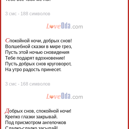
3 смс - 188 символов
С
покойной ночи, добрых снов!
Волшебной сказки в мире грез,
Пусть этой ночью сновидения
Тебе подарят вдохновение!
Пусть добрых снов круговорот,
На утро радость принесет.
3 смс - 168 символов
Д
обрых снов, спокойной ночи!
Крепко глазки закрывай.
Под присмотром ангелочков
Сладко-сладко засыпай!