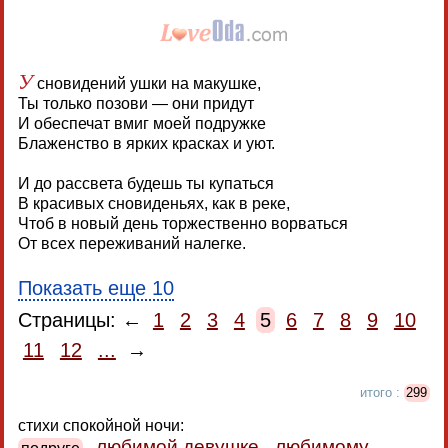
У
сновидений ушки на макушке,
Ты только позови — они придут
И обеспечат вмиг моей подружке
Блаженство в ярких красках и уют.
И до рассвета будешь ты купаться
В красивых сновиденьях, как в реке,
Чтоб в новый день торжественно ворваться
От всех переживаний налегке.
Показать еще 10
Страницы: ←
1
2
3
4
5
6
7
8
9
10
11
12
...
→
итого :
299
стихи спокойной ночи:
любимой девушке
любимому
подруге