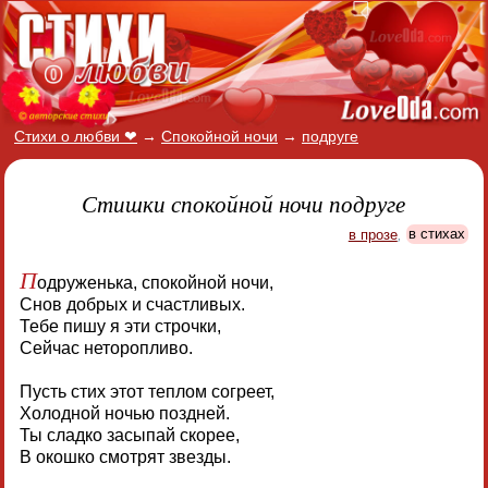
Стихи о любви ❤
→
Спокойной ночи
→
подруге
Стишки спокойной ночи подруге
в прозе
,
в стихах
П
одруженька, спокойной ночи,
Снов добрых и счастливых.
Тебе пишу я эти строчки,
Сейчас неторопливо.
Пусть стих этот теплом согреет,
Холодной ночью поздней.
Ты сладко засыпай скорее,
В окошко смотрят звезды.