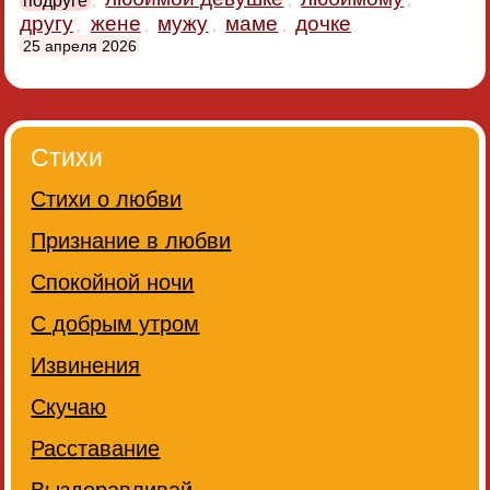
,
,
,
другу
жене
мужу
маме
дочке
,
,
,
,
25 апреля 2026
Стихи
Стихи о любви
Признание в любви
Спокойной ночи
С добрым утром
Извинения
Скучаю
Расставание