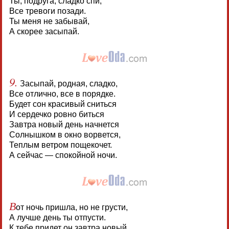
Ты, подруга, сладко спи,
Все тревоги позади.
Ты меня не забывай,
А скорее засыпай.
9.
Засыпай, родная, сладко,
Все отлично, все в порядке.
Будет сон красивый сниться
И сердечко ровно биться
Завтра новый день начнется
Солнышком в окно ворвется,
Теплым ветром пощекочет.
А сейчас — спокойной ночи.
В
от ночь пришла, но не грусти,
А лучше день ты отпусти.
К тебе придет он завтра новый,