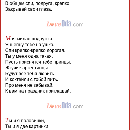
В общем спи, подруга, крепко,
Закрывай свои глаза.
М
оя милая подружка,
Я шепну тебе на ушко.
Спи крепко-крепко дорогая.
Ты у меня одна такая.
Пусть приснятся тебе принцы,
Жгучие аргентинцы.
Будут все тебя любить
И коктейли с тобой пить.
Про меня не забывай,
К вам на праздник приглашай.
Т
ы и я половинки,
Ты и я две картинки