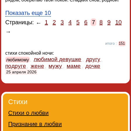
Показать еще 10
Страницы: ←
1
2
3
4
5
6
7
8
9
10
→
итого :
151
стихи спокойной ночи:
любимой девушке
другу
любимому
,
,
,
подруге
жене
мужу
маме
дочке
,
,
,
,
25 апреля 2026
Стихи
Стихи о любви
Признание в любви