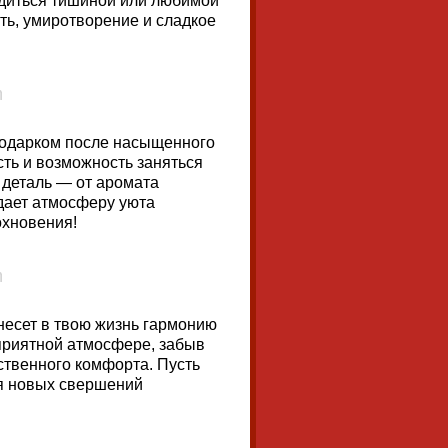
адиться тишиной или любимой
ть, умиротворение и сладкое
 подарком после насыщенного
сть и возможность заняться
 деталь — от аромата
дает атмосферу уюта
охновения!
несет в твою жизнь гармонию
приятной атмосфере, забыв
ственного комфорта. Пусть
ля новых свершений