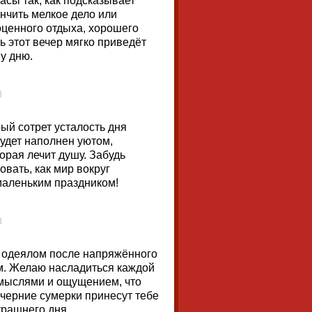
асы так, как подсказывает
ончить мелкое дело или
оценного отдыха, хорошего
ь этот вечер мягко приведёт
у дню.
ый сотрет усталость дня
будет наполнен уютом,
орая лечит душу. Забудь
овать, как мир вокруг
 маленьким праздником!
м одеялом после напряжённого
ем. Желаю насладиться каждой
 мыслями и ощущением, что
черние сумерки принесут тебе
трашнего дня.