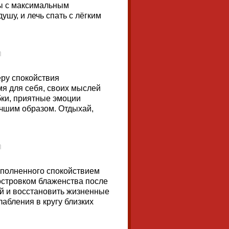
сы с максимальным
ушу, и лечь спать с лёгким
еру спокойствия
я для себя, своих мыслей
бки, приятные эмоции
учшим образом. Отдыхай,
наполненного спокойствием
 островком блаженства после
ой и восстановить жизненные
абления в кругу близких