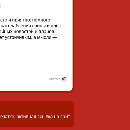
сто и приятно: немного
 расслабления спины и плеч.
ойных новостей и планов,
ет устойчивым, а мысли —
итого :
47
чатке, активная ссылка на сайт