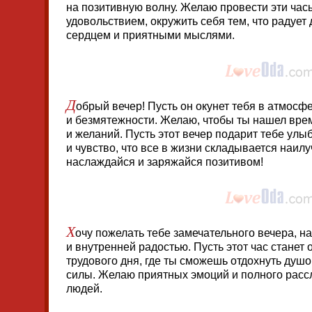
на позитивную волну. Желаю провести эти ча
удовольствием, окружить себя тем, что радует д
сердцем и приятными мыслями.
Д
обрый вечер! Пусть он окунет тебя в атмосф
и безмятежности. Желаю, чтобы ты нашел врем
и желаний. Пусть этот вечер подарит тебе улы
и чувство, что все в жизни складывается наил
наслаждайся и заряжайся позитивом!
Х
очу пожелать тебе замечательного вечера, 
и внутренней радостью. Пусть этот час станет
трудового дня, где ты сможешь отдохнуть душ
силы. Желаю приятных эмоций и полного рассл
людей.