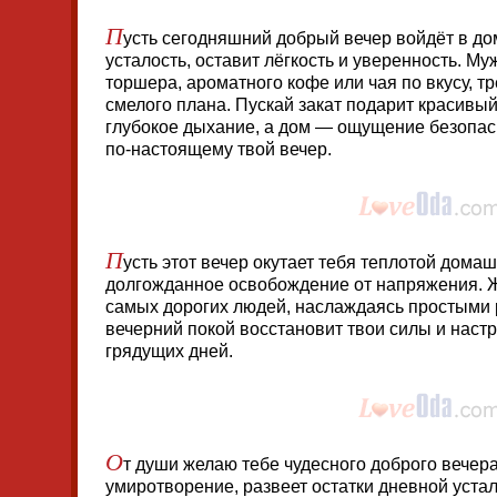
П
усть сегодняшний добрый вечер войдёт в дом
усталость, оставит лёгкость и уверенность. М
торшера, ароматного кофе или чая по вкусу, т
смелого плана. Пускай закат подарит красивы
глубокое дыхание, а дом — ощущение безопас
по-настоящему твой вечер.
П
усть этот вечер окутает тебя теплотой домаш
долгожданное освобождение от напряжения. Ж
самых дорогих людей, наслаждаясь простыми 
вечерний покой восстановит твои силы и наст
грядущих дней.
О
т души желаю тебе чудесного доброго вечер
умиротворение, развеет остатки дневной устал