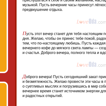
прислушаться к себе и своим желаниям, насл
музыкой. Пусть вечерние часы принесут лёгкос
предвкушение отдыха.
П
усть этот вечер станет для тебя настоящим
дня. Желаю, чтобы он принес тебе покой, радо
тем, что по-настоящему любишь. Пусть каждая
вечернего кофе до мягкого света лампы — соз
и счастья. Доброго вечера, полного тепла и вд
Д
оброго вечера! Пусть сегодняшний закат при
и безмятежность. Желаю провести эти часы в 
о суетливых мыслях и погрузившись в мир соб
вечернее время станет источником энергии д
и радостных открытий.