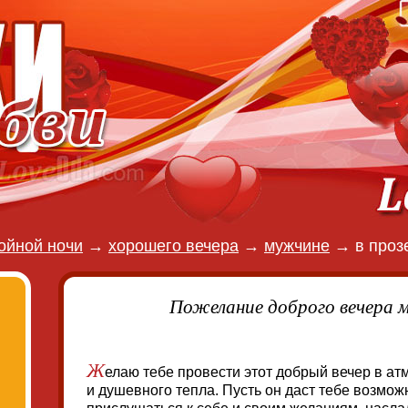
ойной ночи
→
хорошего вечера
→
мужчине
→
в проз
Пожелание доброго вечера м
Ж
елаю тебе провести этот добрый вечер в а
и душевного тепла. Пусть он даст тебе возмож