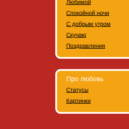
Любимой
Спокойной ночи
С добрым утром
Скучаю
Поздравления
Про любовь
Статусы
Картинки