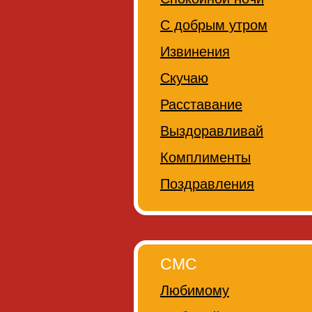
С добрым утром
Извинения
Скучаю
Расставание
Выздоравливай
Комплименты
Поздравления
СМС
Любимому