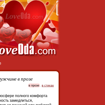
е
ужчине в прозе
в прозе
,
в стихах
тмосфере полного комфорта
ность замедлиться,