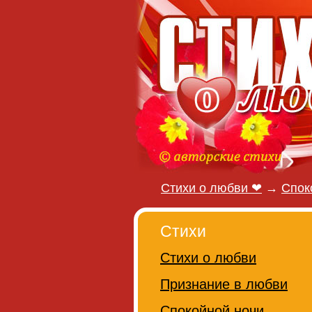
Стихи о любви ❤
→
Спок
Стихи
Стихи о любви
Признание в любви
Спокойной ночи