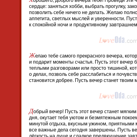
орошего, доброго вечера тебе! Проведи эти ч
сердце: заняться хобби, выбрать прогулку, зак
позволить себе ничего не делать. Желаю полн
аппетита, светлых мыслей и уверенности. Пуст
к спокойной ночи и продуктивному завтрашнем
Ж
елаю тебе самого прекрасного вечера, котор
и подарит моменты счастья. Пусть этот вечер 
теплыми разговорами или просто тишиной, кот
о делах, позволь себе расслабиться и почувств
становится добрее. Пусть вечер станет твоим
Д
обрый вечер! Пусть этот вечер станет мягки
дня, окутает тебя уютом и безмятежным поко
минутой отдыха, вкусным ужином, приятными
все важные дела сегодня завершены. Пусть ве
лёгкость на душе и сладкое предвкушение зав