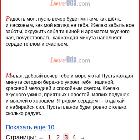
Р
адость моя, пусть вечер будет мягким, как шёлк,
и ласковым, как мой взгляд на тебя. Желаю забыть все
заботы, окружить себя тишиной и ароматом вкусного
чая, почувствовать, как каждая минута наполняет
сердце теплом и счастьем.
М
илая, добрый вечер тебе и море уюта! Пусть каждая
минута сегодня бережно укроет тебя тишиной,
красивой мелодией и спокойным светом. Желаю
вкусного ужина, приятных новостей, мягких подушек
и мыслей о хорошем. Я рядом сердцем — отдыхай
и набирайся сил. Пусть планов будет ровно столько,
сколько радует.
Показать еще 10
Страницы: ←
1
2
3
4
→