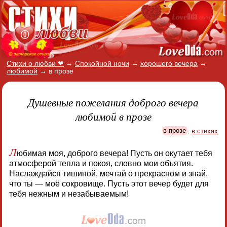
Стихи о любви ❤
→
Спокойной ночи
→
хорошего вечера
→
любимой
→
в прозе
Душевные пожелания доброго вечера
любимой в прозе
в прозе
,
в стихах
Л
юбимая моя, доброго вечера! Пусть он окутает тебя
атмосферой тепла и покоя, словно мои объятия.
Наслаждайся тишиной, мечтай о прекрасном и знай,
что ты — моё сокровище. Пусть этот вечер будет для
тебя нежным и незабываемым!