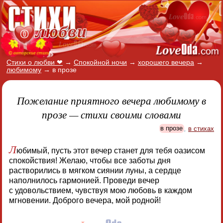
Стихи о любви ❤
→
Спокойной ночи
→
хорошего вечера
→
любимому
→
в прозе
Пожелание приятного вечера любимому в
прозе — стихи своими словами
в прозе
,
в стихах
Л
юбимый, пусть этот вечер станет для тебя оазисом
спокойствия! Желаю, чтобы все заботы дня
растворились в мягком сиянии луны, а сердце
наполнилось гармонией. Проведи вечер
с удовольствием, чувствуя мою любовь в каждом
мгновении. Доброго вечера, мой родной!