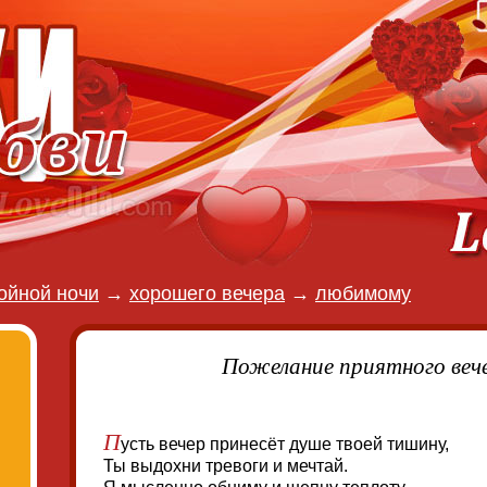
ойной ночи
→
хорошего вечера
→
любимому
Пожелание приятного веч
П
усть вечер принесёт душе твоей тишину,
Ты выдохни тревоги и мечтай.