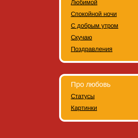
Любимой
Спокойной ночи
С добрым утром
Скучаю
Поздравления
Про любовь
Статусы
Картинки