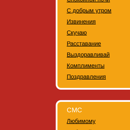
С добрым утром
Извинения
Скучаю
Расставание
Выздоравливай
Комплименты
Поздравления
СМС
Любимому