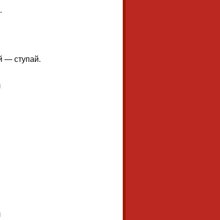
.
й — ступай.