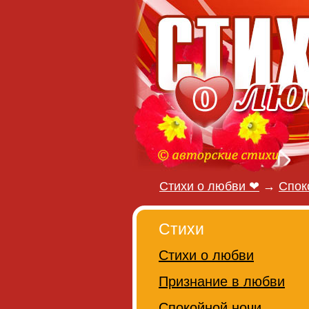
Стихи о любви ❤
→
Спок
Стихи
Стихи о любви
Признание в любви
Спокойной ночи