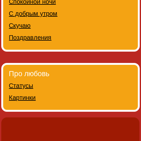
Спокойной ночи
С добрым утром
Скучаю
Поздравления
Про любовь
Статусы
Картинки