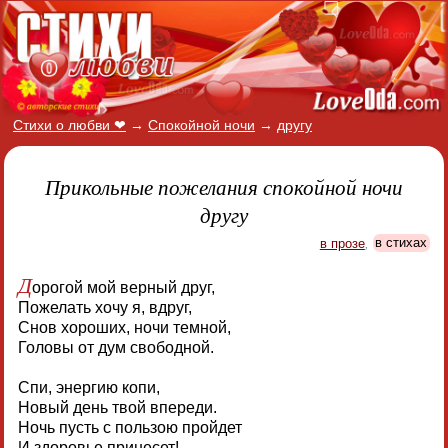
Стихи о любви ❤
→
Спокойной ночи
→
другу
Прикольные пожелания спокойной ночи
другу
в прозе
,
в стихах
Д
орогой мой верный друг,
Пожелать хочу я, вдруг,
Снов хороших, ночи темной,
Головы от дум свободной.
Спи, энергию копи,
Новый день твой впереди.
Ночь пусть с пользою пройдет
И здоровье принесет!