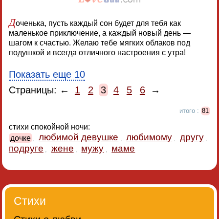
Д
оченька, пусть каждый сон будет для тебя как
маленькое приключение, а каждый новый день —
шагом к счастью. Желаю тебе мягких облаков под
подушкой и всегда отличного настроения с утра!
Показать еще 10
Страницы: ←
1
2
3
4
5
6
→
итого :
81
стихи спокойной ночи:
любимой девушке
любимому
другу
дочке
,
,
,
,
подруге
жене
мужу
маме
,
,
,
Стихи