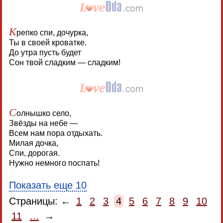
К
репко спи, дочурка,
Ты в своей кроватке.
До утра пусть будет
Сон твой сладким — сладким!
С
олнышко село,
Звёзды на небе —
Всем нам пора отдыхать.
Милая дочка,
Спи, дорогая.
Нужно немного поспать!
Показать еще 10
Страницы: ←
1
2
3
4
5
6
7
8
9
10
11
...
→