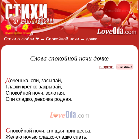
Стихи о любви ❤
→
Спокойной ночи
→
дочке
Слова спокойной ночи дочке
в прозе
,
в стихах
Д
оченька, спи, засыпай,
Глазки крепко закрывай,
Спокойной ночи, золотая,
Спи сладко, девочка родная.
С
покойной ночи, спящая принцесса.
Желаю ночью сладко-сладко спать.