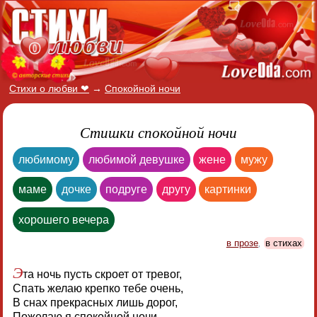
Стихи о любви ❤
→
Спокойной ночи
Стишки спокойной ночи
любимому
любимой девушке
жене
мужу
маме
дочке
подруге
другу
картинки
хорошего вечера
в прозе
,
в стихах
Э
та ночь пусть скроет от тревог,
Спать желаю крепко тебе очень,
В снах прекрасных лишь дорог,
Пожелаю я спокойной ночи.