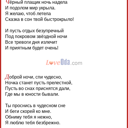
Ч
ёрный плащик ночь надела
И подолом мир укрыла.
Я желаю, чтоб летела
Сказка в сон твой быстрокрыло!
И пусть отдых безупречный
Под покровом звёздной ночи
Все тревоги дня излечит
И приятным будет очень!
Д
оброй ночи, спи чудесно,
Ночка станет пусть прелестной,
Пусть во снах приснятся дали,
Где мы в юности бывали.
Ты проснись в чудесном сне
И беги скорей ко мне.
Обниму тебя я нежно,
Я люблю тебя безбрежно.