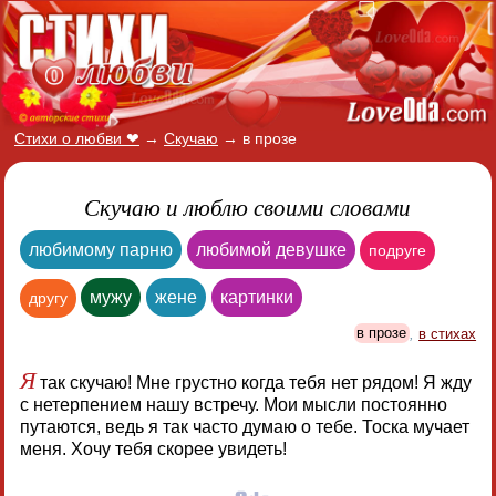
Стихи о любви ❤
→
Скучаю
→
в прозе
Скучаю и люблю своими словами
любимому парню
любимой девушке
подруге
мужу
жене
картинки
другу
в прозе
,
в стихах
Я
так скучаю! Мне грустно когда тебя нет рядом! Я жду
с нетерпением нашу встречу. Мои мысли постоянно
путаются, ведь я так часто думаю о тебе. Тоска мучает
меня. Хочу тебя скорее увидеть!