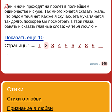
Д
ни и ночи проходят на пролёт в полнейшем
одиночестве и скуке. Так много хочется сказать, жаль,
что рядом тебя нет. Как же я скучаю, эта мука тянется
так долго, поскорее бы посмотреть в твои глаза,
обнять и сказать главные слова: «я тебя люблю.»
Показать еще 10
Страницы: ←
1
2
3
4
5
6
7
8
9
...
→
итого :
146
Стихи
Стихи о любви
Признание в любви