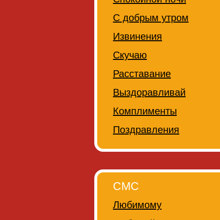
С добрым утром
Извинения
Скучаю
Расставание
Выздоравливай
Комплименты
Поздравления
СМС
Любимому