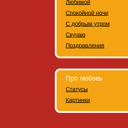
Любимой
Спокойной ночи
С добрым утром
Скучаю
Поздравления
Про любовь
Статусы
Картинки