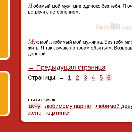
Л
юбимый мой муж, мне одиноко без тебя. Я о
встречи с нетерпением.
М
уж мой, любимый мой мужчина. Без тебя мир
жить. Я так скучаю по твоим объятьям. Возвра
дорогой.
← Предыдущая страница
Страницы: ←
1
2
3
4
5
6
стихи скучаю:
любимому парню
любимой дев
мужу
,
,
жене
картинки
,