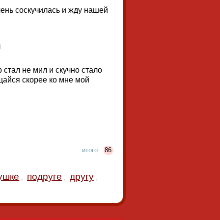
чень соскучилась и жду нашей
 стал не мил и скучно стало
щайся скорее ко мне мой
итого :
86
ушке
подруге
другу
,
,
,