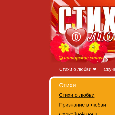
Стихи о любви ❤
→
Скуч
Стихи
Стихи о любви
Признание в любви
Спокойной ночи